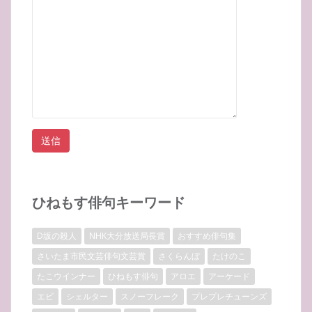
ひねもす俳句キーワード
D坂の殺人
NHK大分放送局長賞
おすすめ俳句集
さいたま市民文芸俳句文芸賞
さくらんぼ
たけのこ
たこウインナー
ひねもす俳句
アロエ
アーケード
エビ
シェルター
スノーフレーク
プレプレチューンズ