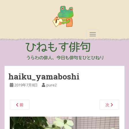
TOGGLE NAVIGAT
haiku_yamaboshi
2019年7月8日
pure2
前
次