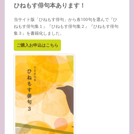
イ
ひねもす俳句本あります！
ブ
当サイト版「ひねもす俳句」から各100句を選んで『ひ
ねもす俳句集１』『ひねもす俳句集２』『ひねもす俳句
集３』を書籍化しました。
ご購入お申込はこちら