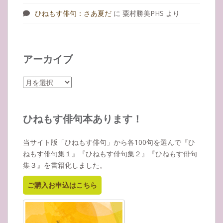
ひねもす俳句：さあ夏だ
に
粟村勝美PHS
より
アーカイブ
ア
ー
カ
イ
ひねもす俳句本あります！
ブ
当サイト版「ひねもす俳句」から各100句を選んで『ひ
ねもす俳句集１』『ひねもす俳句集２』『ひねもす俳句
集３』を書籍化しました。
ご購入お申込はこちら