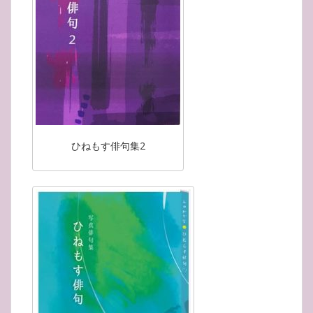
ひねもす俳句集2