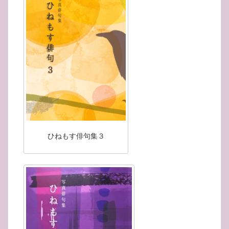
ひねもす俳句集３