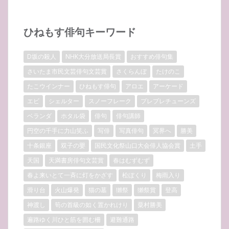
ひねもす俳句キーワード
D坂の殺人
NHK大分放送局長賞
おすすめ俳句集
さいたま市民文芸俳句文芸賞
さくらんぼ
たけのこ
たこウインナー
ひねもす俳句
アロエ
アーケード
エビ
シェルター
スノーフレーク
プレプレチューンズ
ベランダ
ホタル袋
俳句
俳句講師
円空の千手に力山笑ふ
写俳
写真俳句
冥界へ
勝美
十条銀座
双子の嬰
国民文化祭山口大会俳人協会賞
土手
天国
天満書房俳句文芸賞
春はむずむず
春よ来いとて一斉に灯をかざす
松ぼくり
梅雨入り
滑り台
火山爆発
猫の墓
獺祭
獺祭賞
登高
神渡し
筍の首級の如く置かれけり
粟村勝美
遍路ゆく川ひと筋を囲む柵
避難通路