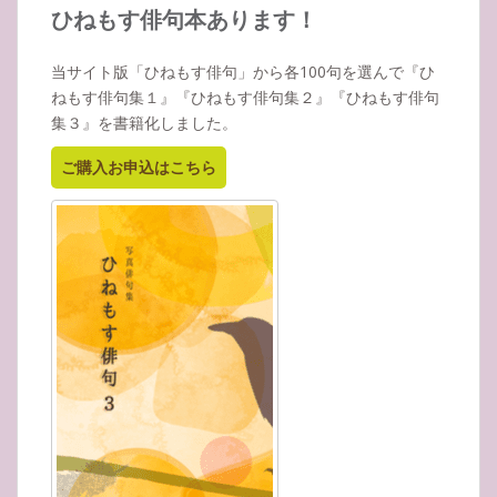
イ
ひねもす俳句本あります！
ブ
当サイト版「ひねもす俳句」から各100句を選んで『ひ
ねもす俳句集１』『ひねもす俳句集２』『ひねもす俳句
集３』を書籍化しました。
ご購入お申込はこちら