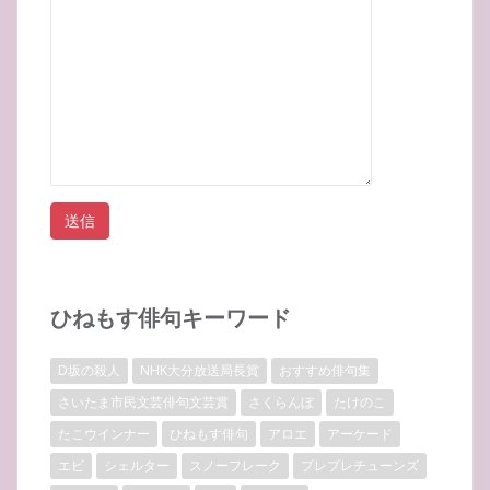
ひねもす俳句キーワード
D坂の殺人
NHK大分放送局長賞
おすすめ俳句集
さいたま市民文芸俳句文芸賞
さくらんぼ
たけのこ
たこウインナー
ひねもす俳句
アロエ
アーケード
エビ
シェルター
スノーフレーク
プレプレチューンズ