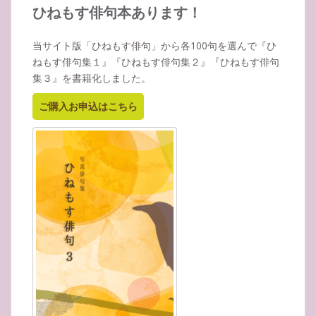
イ
ひねもす俳句本あります！
ブ
当サイト版「ひねもす俳句」から各100句を選んで『ひ
ねもす俳句集１』『ひねもす俳句集２』『ひねもす俳句
集３』を書籍化しました。
ご購入お申込はこちら