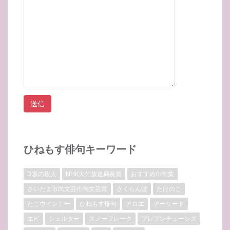
ひねもす俳句キーワード
D坂の殺人
NHK大分放送局長賞
おすすめ俳句集
さいたま市民文芸俳句文芸賞
さくらんぼ
たけのこ
たこウインナー
ひねもす俳句
アロエ
アーケード
エビ
シェルター
スノーフレーク
プレプレチューンズ