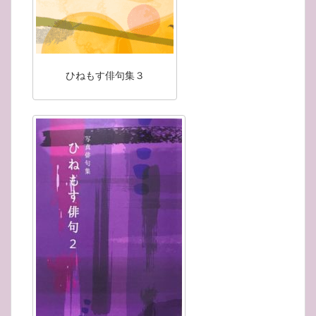
ひねもす俳句集３