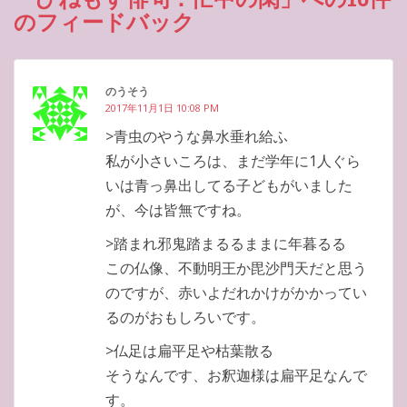
のフィードバック
のうそう
2017年11月1日 10:08 PM
>青虫のやうな鼻水垂れ給ふ
私が小さいころは、まだ学年に1人ぐら
いは青っ鼻出してる子どもがいました
が、今は皆無ですね。
>踏まれ邪鬼踏まるるままに年暮るる
この仏像、不動明王か毘沙門天だと思う
のですが、赤いよだれかけがかかってい
るのがおもしろいです。
>仏足は扁平足や枯葉散る
そうなんです、お釈迦様は扁平足なんで
す。