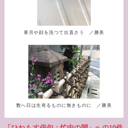
寒月や顔を洗つて出直さう ／勝美
数へ日は生有るものに無きものに ／勝美
「ひねもす俳句：忙中の閑」への10件