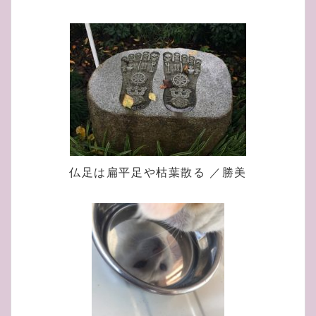
仏足は扁平足や枯葉散る ／勝美