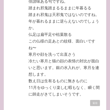
俳諧味ある句ですね。
踏まれ邪鬼踏まるるままに年暮るる
踏まれ邪鬼は天邪鬼ではないのですね。
年が暮れるままに逆らえないのでしょう
か。
仏足は扁平足や枯葉散る
この仏様の足あとの紋様、面白いです
ね〜
寒月や顔を洗って出直さう
冷たい寒月と猫の顔の表情の対比が面白
いと思います。銀の水入れが、寒月を連
想します。
数え日は生有るものに無きものに
11月をゆっくり楽しむ暇もなく、瞬く間
に師走がきてしまいそうです。
返信