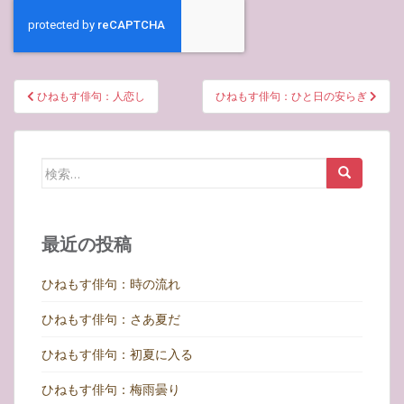
投
ひねもす俳句：人恋し
ひねもす俳句：ひと日の安らぎ
稿
ナ
ビ
検
ゲ
索:
ー
シ
最近の投稿
ョ
ン
ひねもす俳句：時の流れ
ひねもす俳句：さあ夏だ
ひねもす俳句：初夏に入る
ひねもす俳句：梅雨曇り