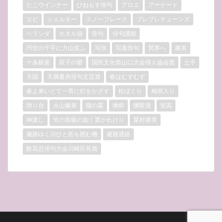
たこウインナー
ひねもす俳句
アロエ
アーケード
エビ
シェルター
スノーフレーク
プレプレチューンズ
ベランダ
ホタル袋
俳句
俳句講師
円空の千手に力山笑ふ
写俳
写真俳句
冥界へ
勝美
十条銀座
双子の嬰
国民文化祭山口大会俳人協会賞
土手
天国
天満書房俳句文芸賞
春はむずむず
春よ来いとて一斉に灯をかざす
松ぼくり
梅雨入り
滑り台
火山爆発
猫の墓
獺祭
獺祭賞
登高
神渡し
筍の首級の如く置かれけり
粟村勝美
遍路ゆく川ひと筋を囲む柵
避難通路
酔花忌俳句大会川崎区長賞