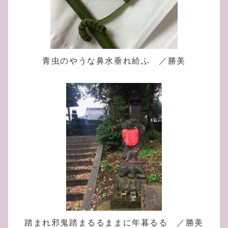
青虫のやうな鼻水垂れ給ふ ／勝美
踏まれ邪鬼踏まるるままに年暮るる ／勝美