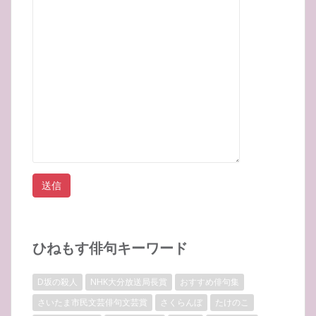
ひねもす俳句キーワード
D坂の殺人
NHK大分放送局長賞
おすすめ俳句集
さいたま市民文芸俳句文芸賞
さくらんぼ
たけのこ