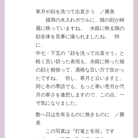
寒月や顔を洗つて出直さう ／勝美
猫用の水入れボウルに、猫の顔が綺
麗に映っていますね。 水鏡に映る猫の
顔全体を見事に撮られましたね。 特
に、
中七・下五の『顔を洗って出直そう』と
軽く言い切った表現も、水鏡に映った猫
の顔と相俟って、適格な言い方で良かっ
たですね。 但し、寒月と云いますと、
同じ冬の季語でも、もっと寒い壱月か弐
月の寒さを連想しますので、この点、一
寸気になりました。
数へ日は生有るものに無きものに ／勝
美
この写真は『灯篭と生垣』です