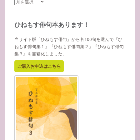
ア
ー
カ
イ
ひねもす俳句本あります！
ブ
当サイト版「ひねもす俳句」から各100句を選んで『ひ
ねもす俳句集１』『ひねもす俳句集２』『ひねもす俳句
集３』を書籍化しました。
ご購入お申込はこちら