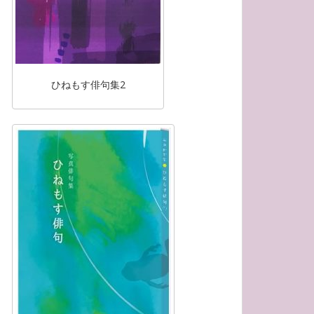
ひねもす俳句集2