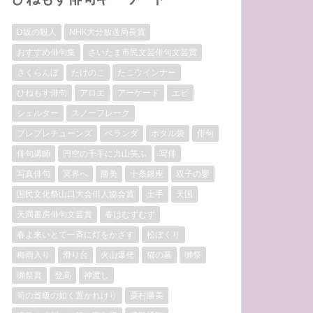
D坂の殺人
NHK大分放送局長賞
おすすめ俳句集
さいたま市民文芸俳句文芸賞
さくらんぼ
たけのこ
たこウインナー
ひねもす俳句
アロエ
アーケード
エビ
シェルター
スノーフレーク
プレプレチューンズ
ベランダ
ホタル袋
俳句
俳句講師
円空の千手に力山笑ふ
写俳
写真俳句
冥界へ
勝美
十条銀座
双子の嬰
国民文化祭山口大会俳人協会賞
土手
天国
天満書房俳句文芸賞
春はむずむず
春よ来いとて一斉に灯をかざす
松ぼくり
梅雨入り
滑り台
火山爆発
猫の墓
獺祭
獺祭賞
登高
神渡し
筍の首級の如く置かれけり
粟村勝美