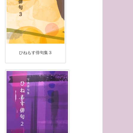
ひねもす俳句集３