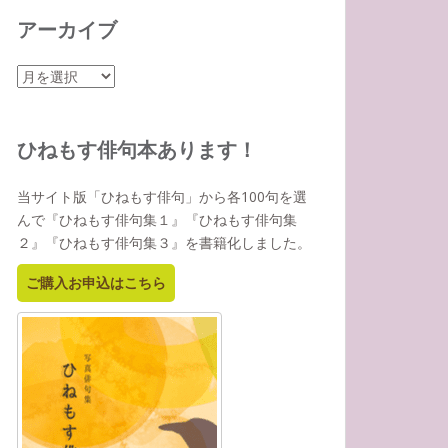
アーカイブ
ア
ー
カ
イ
ひねもす俳句本あります！
ブ
当サイト版「ひねもす俳句」から各100句を選
んで『ひねもす俳句集１』『ひねもす俳句集
２』『ひねもす俳句集３』を書籍化しました。
ご購入お申込はこちら