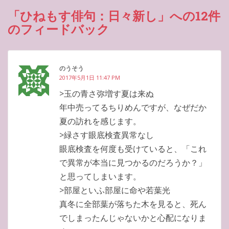
「ひねもす俳句：日々新し」への12件
のフィードバック
のうそう
2017年5月1日 11:47 PM
>玉の青さ弥増す夏は来ぬ
年中売ってるちりめんですが、なぜだか
夏の訪れを感じます。
>緑さす眼底検査異常なし
眼底検査を何度も受けていると、「これ
で異常が本当に見つかるのだろうか？」
と思ってしまいます。
>部屋といふ部屋に命や若葉光
真冬に全部葉が落ちた木を見ると、死ん
でしまったんじゃないかと心配になりま