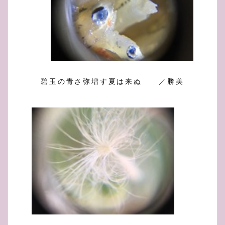
碧玉の青さ弥増す夏は来ぬ ／勝美