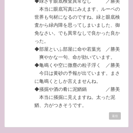
◆緑さす眼底検査異常なし ／勝美
本当に眼底写真にみえます、ルーペの
世界も句材になるのですね。緑と眼底検
査から緑内障を思ってしまいました、御
免なさい。でも異常なしで良かった良か
った。
◆部屋といふ部屋に命や若葉光 ／勝美
爽やかな一句、命が効いています。
◆亀鳴くや空に微塵の粒子浮く ／勝美
今日は黄砂の予報が出ています。まさ
に亀鳴くとしか言えませんね。
◆掻掘や酒の肴に泥鰌鍋 ／勝美
本当に掻掘に見えますね。太った泥
鰌、力がつきそうです。
返信