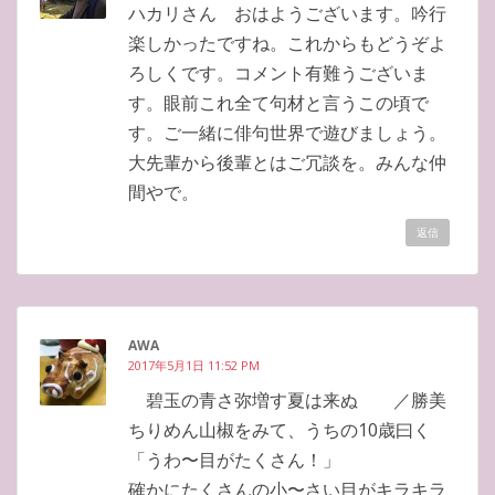
ハカリさん おはようございます。吟行
楽しかったですね。これからもどうぞよ
ろしくです。コメント有難うございま
す。眼前これ全て句材と言うこの頃で
す。ご一緒に俳句世界で遊びましょう。
大先輩から後輩とはご冗談を。みんな仲
間やで。
返信
AWA
2017年5月1日 11:52 PM
碧玉の青さ弥増す夏は来ぬ ／勝美
ちりめん山椒をみて、うちの10歳曰く
「うわ〜目がたくさん！」
確かにたくさんの小〜さい目がキラキラ