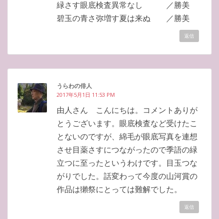
緑さす眼底検査異常なし ／勝美
碧玉の青さ弥増す夏は来ぬ ／勝美
返信
うらわの俳人
2017年5月1日 11:53 PM
由人さん こんにちは。コメントありが
とうございます。眼底検査など受けたこ
とないのですが、綿毛が眼底写真を連想
させ目薬さすにつながったので季語の緑
立つに至ったというわけです。目玉つな
がりでした。話変わって今度の山河賞の
作品は獺祭にとっては難解でした。
返信