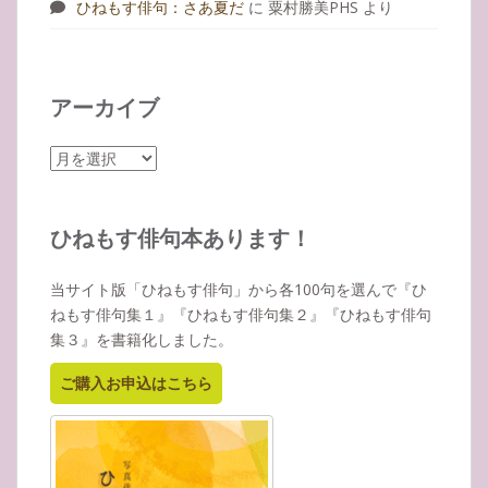
ひねもす俳句：さあ夏だ
に
粟村勝美PHS
より
アーカイブ
ア
ー
カ
イ
ひねもす俳句本あります！
ブ
当サイト版「ひねもす俳句」から各100句を選んで『ひ
ねもす俳句集１』『ひねもす俳句集２』『ひねもす俳句
集３』を書籍化しました。
ご購入お申込はこちら