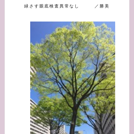
緑さす眼底検査異常なし ／勝美