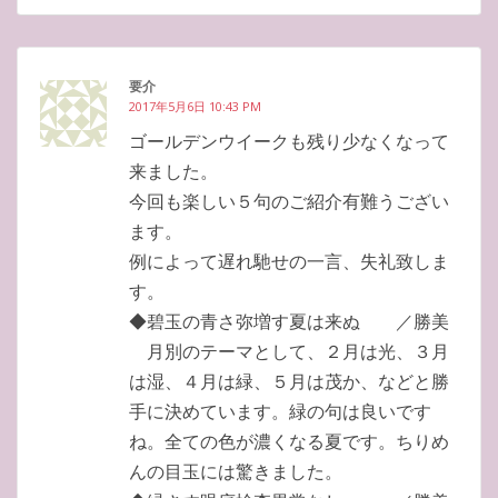
要介
2017年5月6日 10:43 PM
ゴールデンウイークも残り少なくなって
来ました。
今回も楽しい５句のご紹介有難うござい
ます。
例によって遅れ馳せの一言、失礼致しま
す。
◆碧玉の青さ弥増す夏は来ぬ ／勝美
月別のテーマとして、２月は光、３月
は湿、４月は緑、５月は茂か、などと勝
手に決めています。緑の句は良いです
ね。全ての色が濃くなる夏です。ちりめ
んの目玉には驚きました。