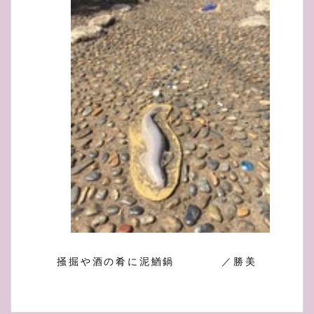
掻掘や酒の肴に泥鰌鍋 ／勝美