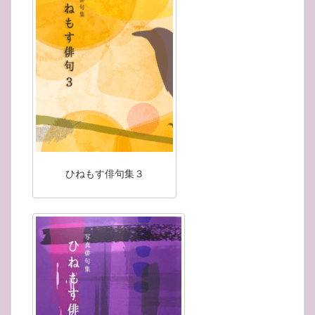
ひねもす俳句集３