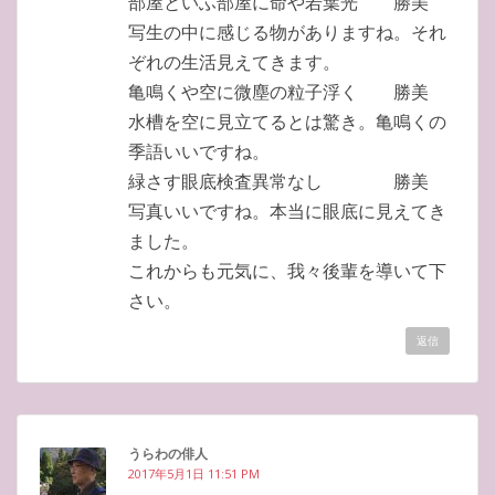
部屋といふ部屋に命や若葉光 勝美
写生の中に感じる物がありますね。それ
ぞれの生活見えてきます。
亀鳴くや空に微塵の粒子浮く 勝美
水槽を空に見立てるとは驚き。亀鳴くの
季語いいですね。
緑さす眼底検査異常なし 勝美
写真いいですね。本当に眼底に見えてき
ました。
これからも元気に、我々後輩を導いて下
さい。
返信
うらわの俳人
2017年5月1日 11:51 PM