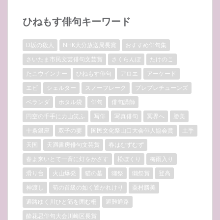
ひねもす俳句キーワード
D坂の殺人
NHK大分放送局長賞
おすすめ俳句集
さいたま市民文芸俳句文芸賞
さくらんぼ
たけのこ
たこウインナー
ひねもす俳句
アロエ
アーケード
エビ
シェルター
スノーフレーク
プレプレチューンズ
ベランダ
ホタル袋
俳句
俳句講師
円空の千手に力山笑ふ
写俳
写真俳句
冥界へ
勝美
十条銀座
双子の嬰
国民文化祭山口大会俳人協会賞
土手
天国
天満書房俳句文芸賞
春はむずむず
春よ来いとて一斉に灯をかざす
松ぼくり
梅雨入り
滑り台
火山爆発
猫の墓
獺祭
獺祭賞
登高
神渡し
筍の首級の如く置かれけり
粟村勝美
遍路ゆく川ひと筋を囲む柵
避難通路
酔花忌俳句大会川崎区長賞