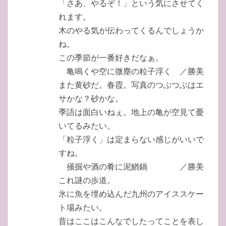
「さあ、やるぞ！」という気にさせてく
れます。
木のやる気が伝わってくるんでしょうか
ね。
この季節が一番好きだなぁ。
亀鳴くや空に微塵の粒子浮く ／勝美
また黄砂だ。春霞。写真のつぶつぶはエ
サかな？砂かな。
季語は面白いねぇ。地上の亀が空見て憂
いてるみたい。
「粒子浮く」は定まらない感じがいいで
すね。
掻掘や酒の肴に泥鰌鍋 ／勝美
これ謎の歩道。
氷に魚を埋め込んだ九州のアイススケー
ト場みたい。
昔はここはこんなでしたってことを表し