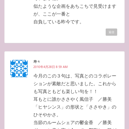
似たような企画をあちこちで見受けます
が、ここが一番と
自負している昨今です。
返信
寿々
2010年4月28日 8:59 AM
今月のこの３句は、写真とのコラボレー
ションが素敵だと思いました。これから
も写真ともども楽しい句を！！
耳もとに誰かささやく風信子 ／勝美
「ヒヤシンス」の形状と「ささやき」の
ひそやかさ。
当節のルームシェアの鬱金香 ／勝美