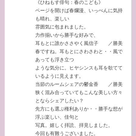
《ひねもす俳句：春のこども》
ページを開けば春爛漫、いっぺんに気持
も晴れ、楽しい
雰囲気に包まれました。
力作揃いから勝手な好みで、
耳もとに誰かささやく風信子 ／勝美
春ですね。耳もとにさわさわと・・風で
あっても浮き立つ
ような気分に。ヒヤシンスも耳を欹てて
いるように見えます。
当節のルームシェアの鬱金香 ／勝美
狭く混み合っていてもこんな美しい方々
とならシェアしたい？
先方にも選ぶ権利ありか・・勝手な想が
浮ぶ楽しい、佳句と
写真。嬉しく拝読、拝見しました。
今回も有難うございました。