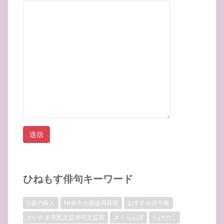
ひねもす俳句キーワード
D坂の殺人
NHK大分放送局長賞
おすすめ俳句集
さいたま市民文芸俳句文芸賞
さくらんぼ
たけのこ