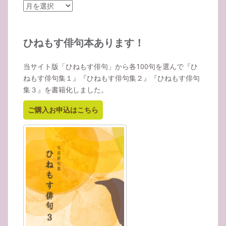
ア
ー
カ
イ
ひねもす俳句本あります！
ブ
当サイト版「ひねもす俳句」から各100句を選んで『ひ
ねもす俳句集１』『ひねもす俳句集２』『ひねもす俳句
集３』を書籍化しました。
ご購入お申込はこちら