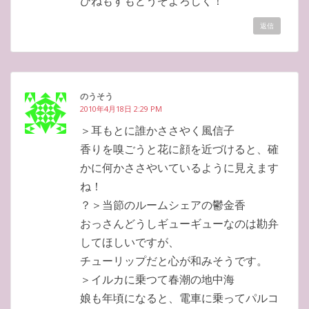
ひねもすもどうぞよろしく！
返信
のうそう
2010年4月18日 2:29 PM
＞耳もとに誰かささやく風信子
香りを嗅ごうと花に顔を近づけると、確
かに何かささやいているように見えます
ね！
？＞当節のルームシェアの鬱金香
おっさんどうしギューギューなのは勘弁
してほしいですが、
チューリップだと心が和みそうです。
＞イルカに乗つて春潮の地中海
娘も年頃になると、電車に乗ってパルコ