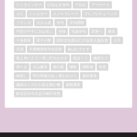
たこウインナー
ひねもす俳句
アロエ
アーケード
エビ
シェルター
スノーフレーク
プレプレチューンズ
ベランダ
ホタル袋
俳句
俳句講師
円空の千手に力山笑ふ
写俳
写真俳句
冥界へ
勝美
十条銀座
双子の嬰
国民文化祭山口大会俳人協会賞
土手
天国
天満書房俳句文芸賞
春はむずむず
春よ来いとて一斉に灯をかざす
松ぼくり
梅雨入り
滑り台
火山爆発
猫の墓
獺祭
獺祭賞
登高
神渡し
筍の首級の如く置かれけり
粟村勝美
遍路ゆく川ひと筋を囲む柵
避難通路
酔花忌俳句大会川崎区長賞