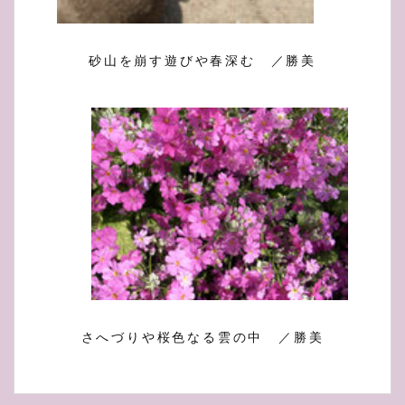
砂山を崩す遊びや春深む ／勝美
さへづりや桜色なる雲の中 ／勝美