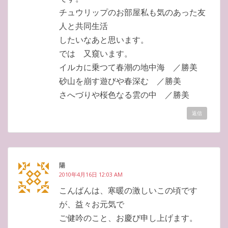
チュウリップのお部屋私も気のあった友
人と共同生活
したいなあと思います。
では 又窺います。
イルカに乗つて春潮の地中海 ／勝美
砂山を崩す遊びや春深む ／勝美
さへづりや桜色なる雲の中 ／勝美
返信
陽
2010年4月16日 12:03 AM
こんばんは、寒暖の激しいこの頃です
が、益々お元気で
ご健吟のこと、お慶び申し上げます。