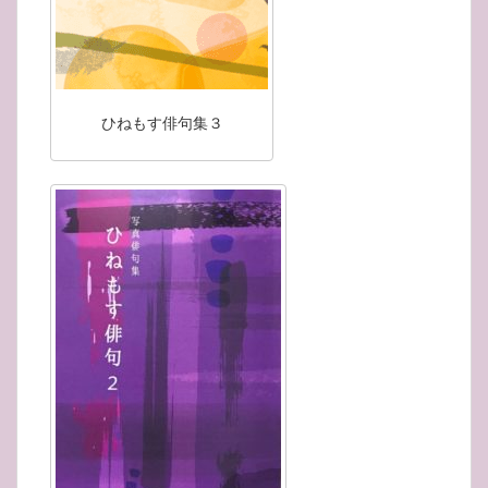
ひねもす俳句集３