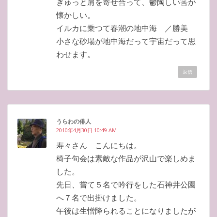
ぎゅっと肩を寄せ合って、鬱陶しい筈が
懐かしい。
イルカに乗つて春潮の地中海 ／勝美
小さな砂場が地中海だって宇宙だって思
わせます。
返信
うらわの俳人
2010年4月30日 10:49 AM
寿々さん こんにちは。
椅子句会は素敵な作品が沢山で楽しめま
した。
先日、嘗て５名で吟行をした石神井公園
へ７名で出掛けました。
午後は生憎降られることになりましたが