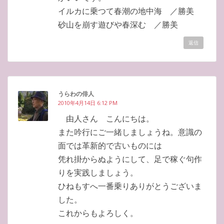
イルカに乗つて春潮の地中海 ／勝美
砂山を崩す遊びや春深む ／勝美
返信
うらわの俳人
2010年4月14日 6:12 PM
由人さん こんにちは。
また吟行にご一緒しましょうね。意識の
面では革新的で古いものには
凭れ掛からぬようにして、足で稼ぐ句作
りを実践しましょう。
ひねもすへ一番乗りありがとうございま
した。
これからもよろしく。