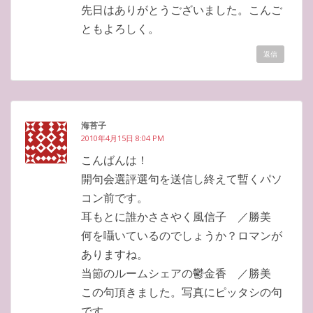
先日はありがとうございました。こんご
ともよろしく。
返信
海苔子
2010年4月15日 8:04 PM
こんばんは！
開句会選評選句を送信し終えて暫くパソ
コン前です。
耳もとに誰かささやく風信子 ／勝美
何を囁いているのでしょうか？ロマンが
ありますね。
当節のルームシェアの鬱金香 ／勝美
この句頂きました。写真にピッタシの句
です。