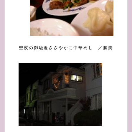
聖夜の御馳走ささやかに中華めし ／勝美