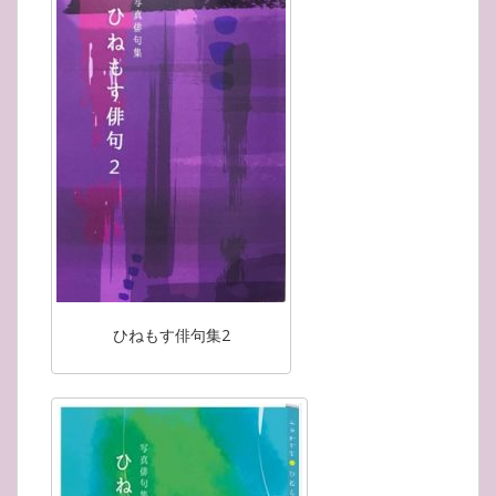
ひねもす俳句集2