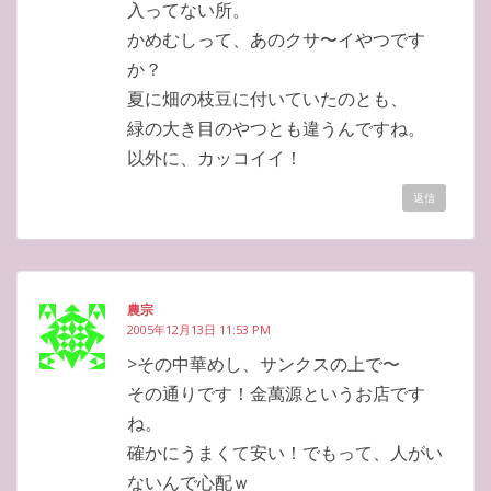
入ってない所。
かめむしって、あのクサ〜イやつです
か？
夏に畑の枝豆に付いていたのとも、
緑の大き目のやつとも違うんですね。
以外に、カッコイイ！
返信
農宗
2005年12月13日 11:53 PM
>その中華めし、サンクスの上で〜
その通りです！金萬源というお店です
ね。
確かにうまくて安い！でもって、人がい
ないんで心配ｗ