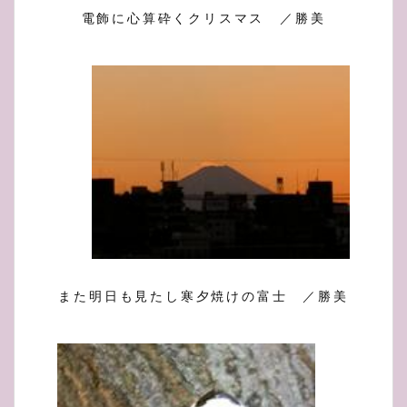
電飾に心算砕くクリスマス ／勝美
また明日も見たし寒夕焼けの富士 ／勝美