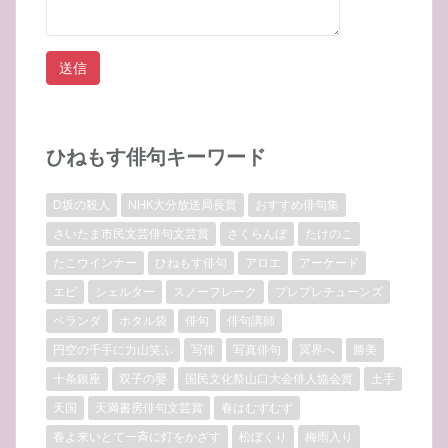
ひねもす俳句キーワード
D坂の殺人
NHK大分放送局長賞
おすすめ俳句集
さいたま市民文芸俳句文芸賞
さくらんぼ
たけのこ
たこウインナー
ひねもす俳句
アロエ
アーケード
エビ
シェルター
スノーフレーク
プレプレチューンズ
ベランダ
ホタル袋
俳句
俳句講師
円空の千手に力山笑ふ
写俳
写真俳句
冥界へ
勝美
十条銀座
双子の嬰
国民文化祭山口大会俳人協会賞
土手
天国
天満書房俳句文芸賞
春はむずむず
春よ来いとて一斉に灯をかざす
松ぼくり
梅雨入り