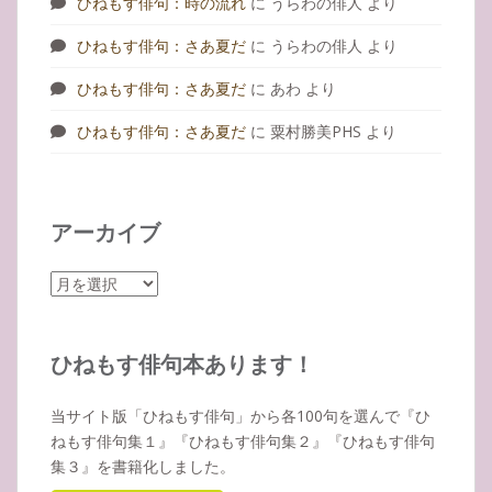
ひねもす俳句：時の流れ
に
うらわの俳人
より
ひねもす俳句：さあ夏だ
に
うらわの俳人
より
ひねもす俳句：さあ夏だ
に
あわ
より
ひねもす俳句：さあ夏だ
に
粟村勝美PHS
より
アーカイブ
ア
ー
カ
イ
ひねもす俳句本あります！
ブ
当サイト版「ひねもす俳句」から各100句を選んで『ひ
ねもす俳句集１』『ひねもす俳句集２』『ひねもす俳句
集３』を書籍化しました。