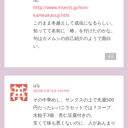
http://www.insects.jp/kon-
kameakasuji.htm
このまま冬越えして成虫になるらしい。
知ってて名前に「椿」を付けたのかな。
句はカメムシの自己紹介のようで面白
い。
返信
はな
2005年12月13日 3:04 PM
その中華めし、サンクスの上で先週500
円だったレバニラセットでは？スープ、
水餃子3個、杏仁豆腐付きの。
安くて味も悪くないのに、人があんまり