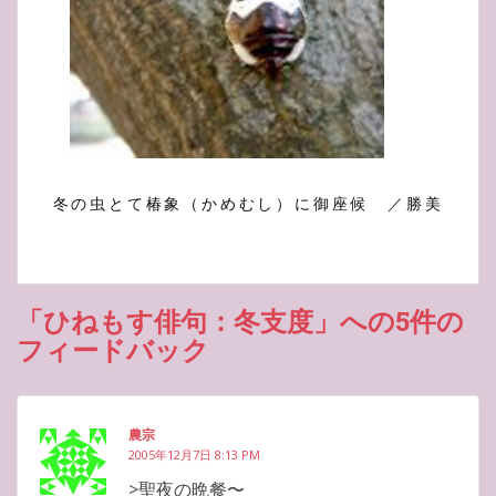
冬の虫とて椿象
（かめむし）
に御座候 ／勝美
「ひねもす俳句：冬支度」への5件の
フィードバック
農宗
2005年12月7日 8:13 PM
>聖夜の晩餐〜