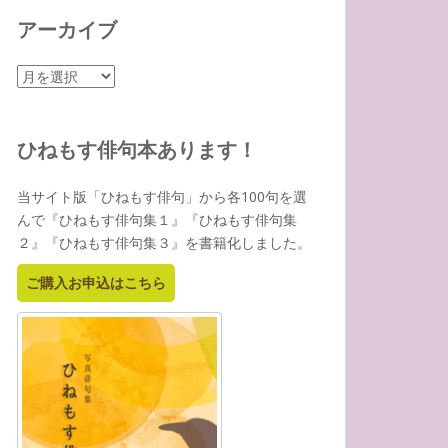
アーカイブ
ア
ー
カ
イ
ひねもす俳句本あります！
ブ
当サイト版「ひねもす俳句」から各100句を選
んで『ひねもす俳句集１』『ひねもす俳句集
２』『ひねもす俳句集３』を書籍化しました。
ご購入お申込はこちら