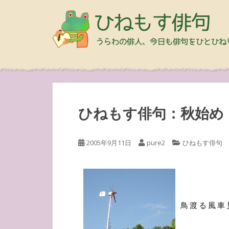
ひねもす俳句：秋始め
2005年9月11日
pure2
ひねもす俳句
鳥渡る風車