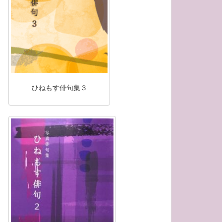
ひねもす俳句集３