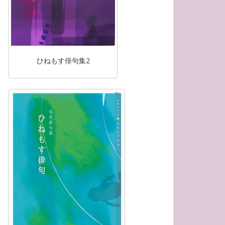
ひねもす俳句集2