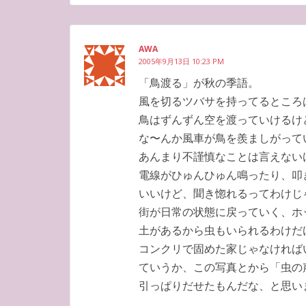
AWA
2005年9月13日 10:23 PM
「鳥渡る」が秋の季語。
風を切るツバサを持ってるところ
鳥はずんずん空を渡っていけるけ
な〜んか風車が鳥を羨ましがって
あんまり不謹慎なことは言えない
電線がひゅんひゅん鳴ったり、叩
いいけど、聞き惚れるってわけじ
街が日常の状態に戻っていく、ホ
土があるから虫もいられるわけだ
コンクリで固めた家じゃなければ
ていうか、この写真とから「虫の
引っぱりだせたもんだな、と思い