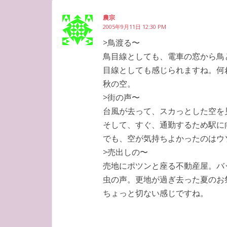
農宗
2005年9月11日 12:30 PM
>鳥渡る〜
鳥目線としても、電車の窓から鳥
目線としても感じられますね。何
秋の空。
>街の声〜
台風が去って、スカっとした空を
そして、すぐ、通勤するため駅に
でも、空が気持ちよかったのはウ
>売出しの〜
売地にポツンと座る不動産屋。バ
虫の声。更地が過ぎ去った夏のお
ちょっと切ない感じですね。