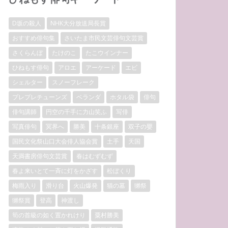
D坂の殺人
NHK大分放送局長賞
おすすめ俳句集
さいたま市民文芸俳句文芸賞
さくらんぼ
たけのこ
たこウインナー
ひねもす俳句
アロエ
アーケード
エビ
シェルター
スノーフレーク
プレプレチューンズ
ベランダ
ホタル袋
俳句
俳句講師
円空の千手に力山笑ふ
写俳
写真俳句
冥界へ
勝美
十条銀座
双子の嬰
国民文化祭山口大会俳人協会賞
土手
天国
天満書房俳句文芸賞
春はむずむず
春よ来いとて一斉に灯をかざす
松ぼくり
梅雨入り
滑り台
火山爆発
猫の墓
獺祭
獺祭賞
登高
神渡し
筍の首級の如く置かれけり
粟村勝美