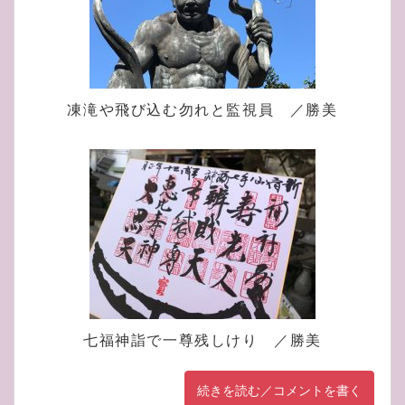
凍滝や飛び込む勿れと監視員 ／勝美
七福神詣で一尊残しけり ／勝美
続きを読む／コメントを書く