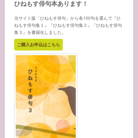
イ
ひねもす俳句本あります！
ブ
当サイト版「ひねもす俳句」から各100句を選んで『ひ
ねもす俳句集１』『ひねもす俳句集２』『ひねもす俳句
集３』を書籍化しました。
ご購入お申込はこちら