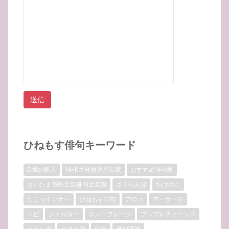
ひねもす俳句キーワード
D坂の殺人
NHK大分放送局長賞
おすすめ俳句集
さいたま市民文芸俳句文芸賞
さくらんぼ
たけのこ
たこウインナー
ひねもす俳句
アロエ
アーケード
エビ
シェルター
スノーフレーク
プレプレチューンズ
ベランダ
ホタル袋
俳句
俳句講師