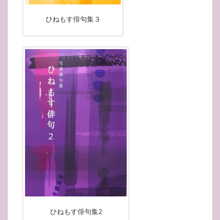
ひねもす俳句集３
ひねもす俳句集2