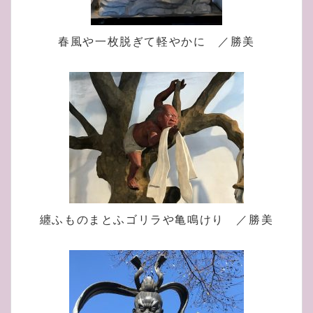
春風や一枚脱ぎて軽やかに ／勝美
纏ふものまとふゴリラや亀鳴けり ／勝美