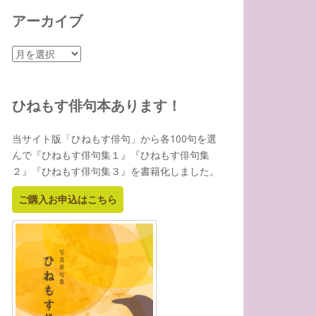
アーカイブ
ア
ー
カ
イ
ひねもす俳句本あります！
ブ
当サイト版「ひねもす俳句」から各100句を選
んで『ひねもす俳句集１』『ひねもす俳句集
２』『ひねもす俳句集３』を書籍化しました。
ご購入お申込はこちら