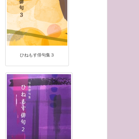
ひねもす俳句集３