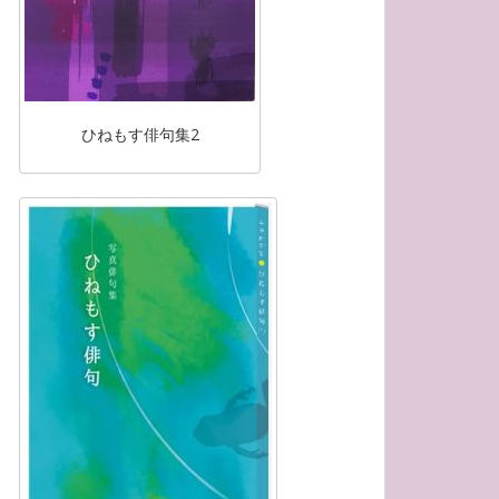
ひねもす俳句集2