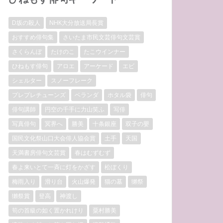
D坂の殺人
NHK大分放送局長賞
おすすめ俳句集
さいたま市民文芸俳句文芸賞
さくらんぼ
たけのこ
たこウインナー
ひねもす俳句
アロエ
アーケード
エビ
シェルター
スノーフレーク
プレプレチューンズ
ベランダ
ホタル袋
俳句
俳句講師
円空の千手に力山笑ふ
写俳
写真俳句
冥界へ
勝美
十条銀座
双子の嬰
国民文化祭山口大会俳人協会賞
土手
天国
天満書房俳句文芸賞
春はむずむず
春よ来いとて一斉に灯をかざす
松ぼくり
梅雨入り
滑り台
火山爆発
猫の墓
獺祭
獺祭賞
登高
神渡し
筍の首級の如く置かれけり
粟村勝美