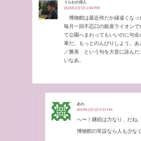
うらわの俳人
2025年2月1日 2:04 PM
博物館は最近何だか縁遠くなっ
毎月一回不忍口の銀座ライオンで
て公園へまわってもいいのに句会
車だ。もっとのんびりしよう。
／勝美 という句を大昔に詠んだ
いなあ。
あわ
2025年2月1日 9:33 PM
へ〜！継続は力なり、だね
博物館の常設なら人も少な