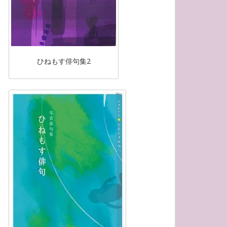
ひねもす俳句集2