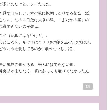
が多いのだけど、ソロだった。
く見すぼらしい。木の枝に擬態したりする都合、派
もない、なのに口だけ大きい鳥。「よだかの星」の
観察できないのが難点。
ウイ（写真にはないけど）。
なところを、キウイは５００gの卵を生む。お腹のな
どういう進化してるのか…飛べないし。謎。
長い尻尾の骨がある。飛ぶには要らない骨。
骨突起がまだなく、翼はあっても飛べてなかったん
返信