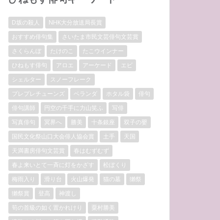
D坂の殺人
NHK大分放送局長賞
おすすめ俳句集
さいたま市民文芸俳句文芸賞
さくらんぼ
たけのこ
たこウインナー
ひねもす俳句
アロエ
アーケード
エビ
シェルター
スノーフレーク
プレプレチューンズ
ベランダ
ホタル袋
俳句
俳句講師
円空の千手に力山笑ふ
写俳
写真俳句
冥界へ
勝美
十条銀座
双子の嬰
国民文化祭山口大会俳人協会賞
土手
天国
天満書房俳句文芸賞
春はむずむず
春よ来いとて一斉に灯をかざす
松ぼくり
梅雨入り
滑り台
火山爆発
猫の墓
獺祭
獺祭賞
登高
神渡し
筍の首級の如く置かれけり
粟村勝美