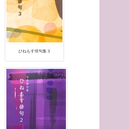
ひねもす俳句集３