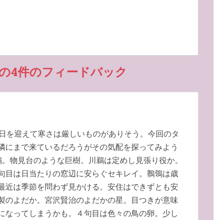
の4件のフィードバック
日を迎えて寒さは厳しいものがありそう。今回のタ
隣にまで来ているだろうがその気配を探ってみよう
鵜。物見台のような巨樹。川鵜は定めし見張り役か。
句目は日当たりの窓辺に安らぐセキレイ。鶺鴒は歳
最近は季節を問わず見かける。安住はできずとも安
製のよだか。宮沢賢治のよだかの星。目つきが意味
になってしまうかも。４句目は色々の鳥の卵。少し