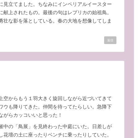
に見立てました。ちなみにインペリアルイースター
に献上されたもの。最後の句はレプリカの始祖鳥。
勇壮な影を落としている。春の大地を想像してしま
返信
。
上空からもう１羽大きく旋回しながら近づいてきて
ワウも降りてきた。仲間を待ってたらしい。急降下
ながらカッコいいと思った！
催中の「鳥展」を見終わった中庭にいた。日差しが
し花壇の土に座ったりベンチに乗ったりしていた。