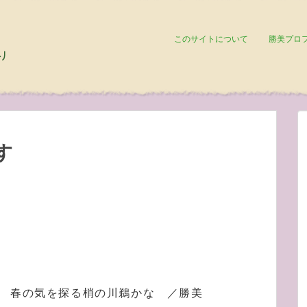
このサイトについて
勝美プロ
す
春の気を探る梢の川鵜かな ／勝美