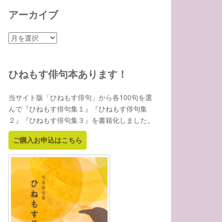
アーカイブ
ア
ー
カ
イ
ひねもす俳句本あります！
ブ
当サイト版「ひねもす俳句」から各100句を選
んで『ひねもす俳句集１』『ひねもす俳句集
２』『ひねもす俳句集３』を書籍化しました。
ご購入お申込はこちら