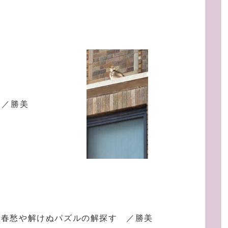
 ／勝美
春愁や解けぬパズルの解探す ／勝美