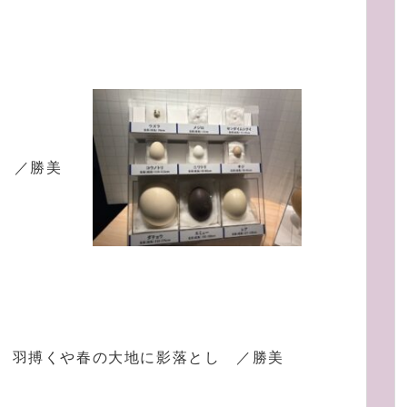
 ／勝美
羽搏くや春の大地に影落とし ／勝美