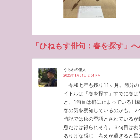
「ひねもす俳句：春を探す」へ
うらわの俳人
2025年1月31日 2:51 PM
令和七年も残り11ヶ月。節分の
イトルは「春を探す」すでに春は
と。1句目は梢に止まっている川
春の気を察知しているのかも。２
時記では秋の季語とされているが
息だけは得られそう。３句目は剥
ありげな感じ。考えが過ぎると星