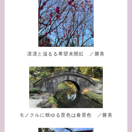
凛凛と溢るる希望未開紅 ／勝美
モノクルに映ゆる景色は春景色 ／勝美