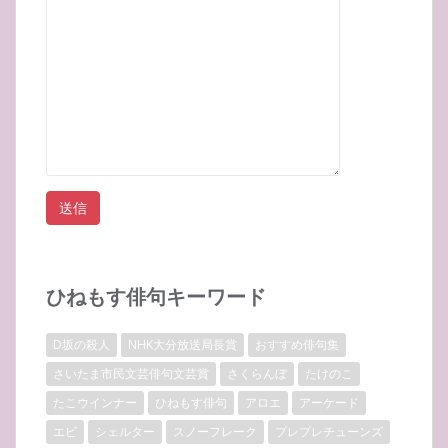
ひねもす俳句キーワード
D坂の殺人
NHK大分放送局長賞
おすすめ俳句集
さいたま市民文芸俳句文芸賞
さくらんぼ
たけのこ
たこウインナー
ひねもす俳句
アロエ
アーケード
エビ
シェルター
スノーフレーク
プレプレチューンズ