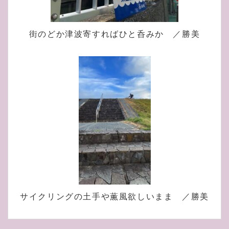
街のどか津波寄すればひと呑みか ／勝美
サイクリングの土手や薫風欲しいまま ／勝美