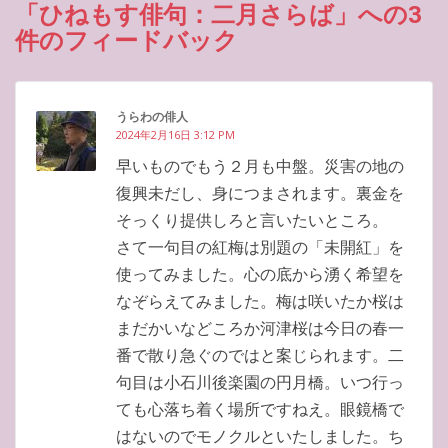
「ひねもす俳句：二月さらば」への3
件のフィードバック
うらわの俳人
2024年2月16日 3:12 PM
早いものでもう２月も中盤。災害の地の
復興未だし、身につまされます。裏金を
そっくり提供しろと言いたいところ。
さて一句目の紅梅は別題の「未開紅」を
使ってみました。心の底から湧く希望を
なぞらえてみました。梅は咲いたか桜は
まだかいなどころか河津桜は今日の春一
番で散り急ぐのではと案じられます。二
句目は小石川後楽園の円月橋。いつ行っ
ても心落ち着く場所ですねえ。眼鏡橋で
はないのでモノクルといたしました。ち