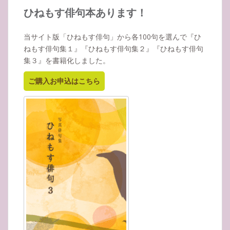
イ
ひねもす俳句本あります！
ブ
当サイト版「ひねもす俳句」から各100句を選んで『ひ
ねもす俳句集１』『ひねもす俳句集２』『ひねもす俳句
集３』を書籍化しました。
ご購入お申込はこちら