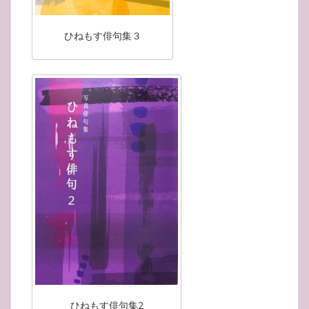
ひねもす俳句集３
ひねもす俳句集2