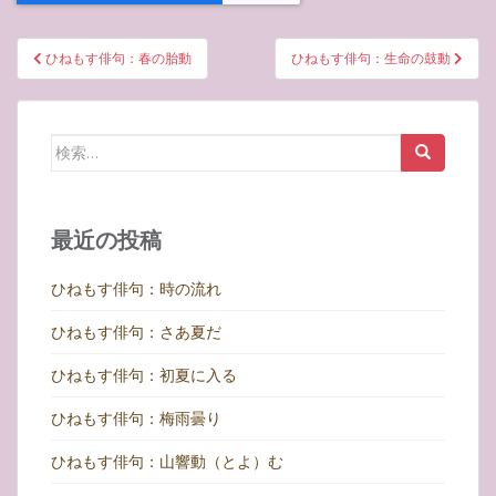
投
ひねもす俳句：春の胎動
ひねもす俳句：生命の鼓動
稿
ナ
ビ
検
ゲ
索:
ー
シ
最近の投稿
ョ
ン
ひねもす俳句：時の流れ
ひねもす俳句：さあ夏だ
ひねもす俳句：初夏に入る
ひねもす俳句：梅雨曇り
ひねもす俳句：山響動（とよ）む