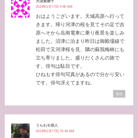
大須賀衡子
2024年2月17日 9:40 AM
おはようございます。天城高原へ行って
きます。帰り河津の桜を見てその足で吉
原へそから岳南電車に乗り夜景を楽しみ
ました。沼津に泊まり昨日は御殿場線で
松田で又河津桜を見、隣の蘇我梅林にも
立ち寄りました。盛りだくさんの旅で
す。俳句は駄目です。
ひねもす俳句写真があるので分かり安い
です。俳句冴えてますね。
返信
うらわモ俳人
2024年2月17日 10:46 AM