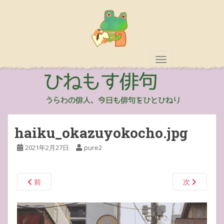
TOGGLE NAVIGAT
haiku_okazuyokocho.jpg
2021年2月27日
pure2
前
次