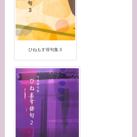
ひねもす俳句集３