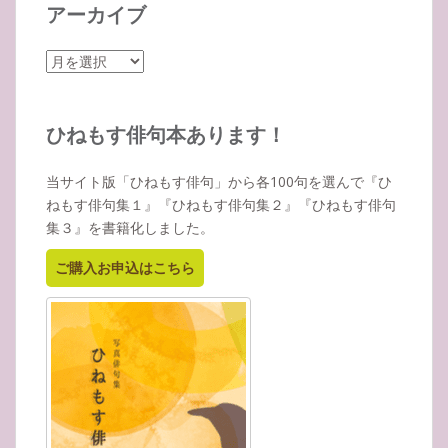
アーカイブ
ア
ー
カ
イ
ひねもす俳句本あります！
ブ
当サイト版「ひねもす俳句」から各100句を選んで『ひ
ねもす俳句集１』『ひねもす俳句集２』『ひねもす俳句
集３』を書籍化しました。
ご購入お申込はこちら