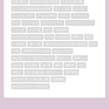
D坂の殺人
NHK大分放送局長賞
おすすめ俳句集
さいたま市民文芸俳句文芸賞
さくらんぼ
たけのこ
たこウインナー
ひねもす俳句
アロエ
アーケード
エビ
シェルター
スノーフレーク
プレプレチューンズ
ベランダ
ホタル袋
俳句
俳句講師
円空の千手に力山笑ふ
写俳
写真俳句
冥界へ
勝美
十条銀座
双子の嬰
国民文化祭山口大会俳人協会賞
土手
天国
天満書房俳句文芸賞
春はむずむず
春よ来いとて一斉に灯をかざす
松ぼくり
梅雨入り
滑り台
火山爆発
猫の墓
獺祭
獺祭賞
登高
神渡し
筍の首級の如く置かれけり
粟村勝美
遍路ゆく川ひと筋を囲む柵
避難通路
酔花忌俳句大会川崎区長賞