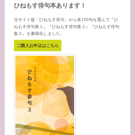
イ
ひねもす俳句本あります！
ブ
当サイト版「ひねもす俳句」から各100句を選んで『ひ
ねもす俳句集１』『ひねもす俳句集２』『ひねもす俳句
集３』を書籍化しました。
ご購入お申込はこちら