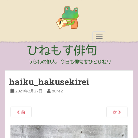
TOGGLE NAVIGAT
haiku_hakusekirei
2021年2月27日
pure2
前
次