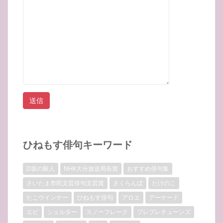
ひねもす俳句キーワード
D坂の殺人
NHK大分放送局長賞
おすすめ俳句集
さいたま市民文芸俳句文芸賞
さくらんぼ
たけのこ
たこウインナー
ひねもす俳句
アロエ
アーケード
エビ
シェルター
スノーフレーク
プレプレチューンズ