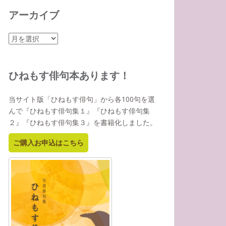
アーカイブ
ア
ー
カ
イ
ひねもす俳句本あります！
ブ
当サイト版「ひねもす俳句」から各100句を選
んで『ひねもす俳句集１』『ひねもす俳句集
２』『ひねもす俳句集３』を書籍化しました。
ご購入お申込はこちら