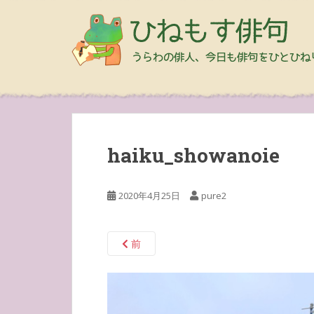
haiku_showanoie
2020年4月25日
pure2
前