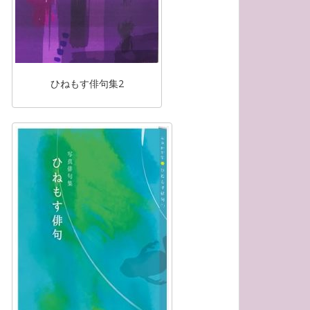
ひねもす俳句集2