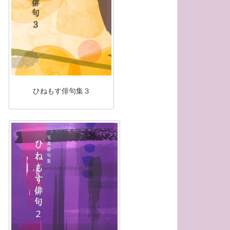
ひねもす俳句集３