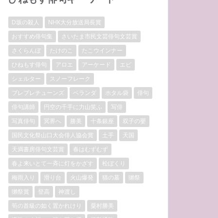
D坂の殺人
NHK大分放送局長賞
おすすめ俳句集
さいたま市民文芸俳句文芸賞
さくらんぼ
たけのこ
たこウインナー
ひねもす俳句
アロエ
アーケード
エビ
シェルター
スノーフレーク
プレプレチューンズ
ベランダ
ホタル袋
俳句
俳句講師
円空の千手に力山笑ふ
写俳
写真俳句
冥界へ
勝美
十条銀座
双子の嬰
国民文化祭山口大会俳人協会賞
土手
天国
天満書房俳句文芸賞
春はむずむず
春よ来いとて一斉に灯をかざす
松ぼくり
梅雨入り
滑り台
火山爆発
猫の墓
獺祭
獺祭賞
登高
神渡し
筍の首級の如く置かれけり
粟村勝美