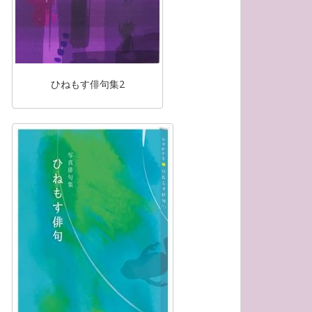
ひねもす俳句集2