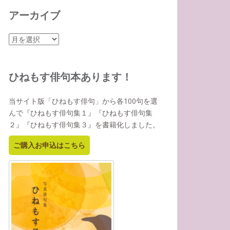
アーカイブ
ア
ー
カ
イ
ひねもす俳句本あります！
ブ
当サイト版「ひねもす俳句」から各100句を選
んで『ひねもす俳句集１』『ひねもす俳句集
２』『ひねもす俳句集３』を書籍化しました。
ご購入お申込はこちら