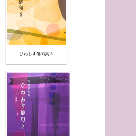
ひねもす俳句集３