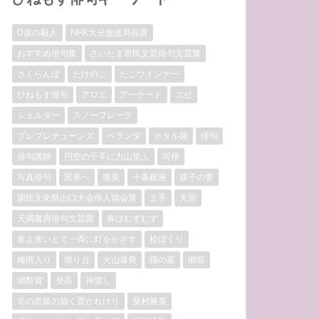
D坂の殺人
NHK大分放送局長賞
おすすめ俳句集
さいたま市民文芸俳句文芸賞
さくらんぼ
たけのこ
たこウインナー
ひねもす俳句
アロエ
アーケード
エビ
シェルター
スノーフレーク
プレプレチューンズ
ベランダ
ホタル袋
俳句
俳句講師
円空の千手に力山笑ふ
写俳
写真俳句
冥界へ
勝美
十条銀座
双子の嬰
国民文化祭山口大会俳人協会賞
土手
天国
天満書房俳句文芸賞
春はむずむず
春よ来いとて一斉に灯をかざす
松ぼくり
梅雨入り
滑り台
火山爆発
猫の墓
獺祭
獺祭賞
登高
神渡し
筍の首級の如く置かれけり
粟村勝美