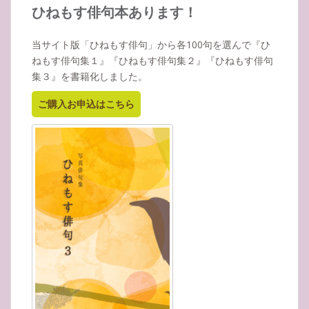
イ
ひねもす俳句本あります！
ブ
当サイト版「ひねもす俳句」から各100句を選んで『ひ
ねもす俳句集１』『ひねもす俳句集２』『ひねもす俳句
集３』を書籍化しました。
ご購入お申込はこちら