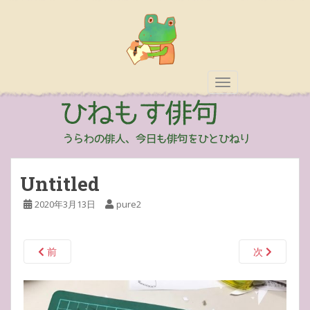
TOGGLE NAVIGAT
Untitled
2020年3月13日
pure2
前
次