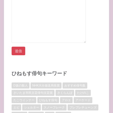
ひねもす俳句キーワード
D坂の殺人
NHK大分放送局長賞
おすすめ俳句集
さいたま市民文芸俳句文芸賞
さくらんぼ
たけのこ
たこウインナー
ひねもす俳句
アロエ
アーケード
エビ
シェルター
スノーフレーク
プレプレチューンズ