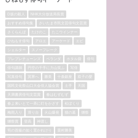
D坂の殺人
NHK大分放送局長賞
おすすめ俳句集
さいたま市民文芸俳句文芸賞
さくらんぼ
たけのこ
たこウインナー
ひねもす俳句
アロエ
アーケード
エビ
シェルター
スノーフレーク
プレプレチューンズ
ベランダ
ホタル袋
俳句
俳句講師
円空の千手に力山笑ふ
写俳
写真俳句
冥界へ
勝美
十条銀座
双子の嬰
国民文化祭山口大会俳人協会賞
土手
天国
天満書房俳句文芸賞
春はむずむず
春よ来いとて一斉に灯をかざす
松ぼくり
梅雨入り
滑り台
火山爆発
猫の墓
獺祭
獺祭賞
登高
神渡し
筍の首級の如く置かれけり
粟村勝美