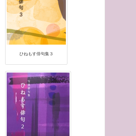
ひねもす俳句集３