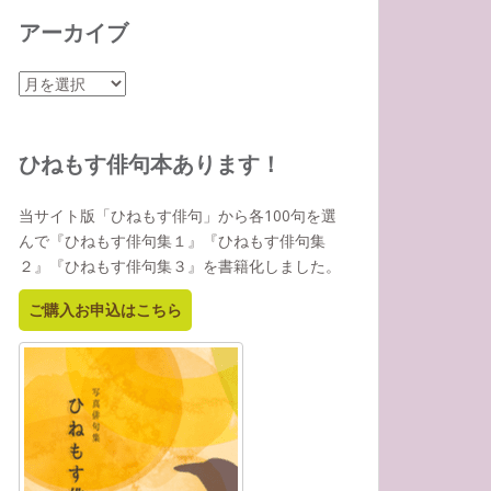
アーカイブ
ア
ー
カ
イ
ひねもす俳句本あります！
ブ
当サイト版「ひねもす俳句」から各100句を選
んで『ひねもす俳句集１』『ひねもす俳句集
２』『ひねもす俳句集３』を書籍化しました。
ご購入お申込はこちら