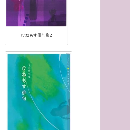
ひねもす俳句集2