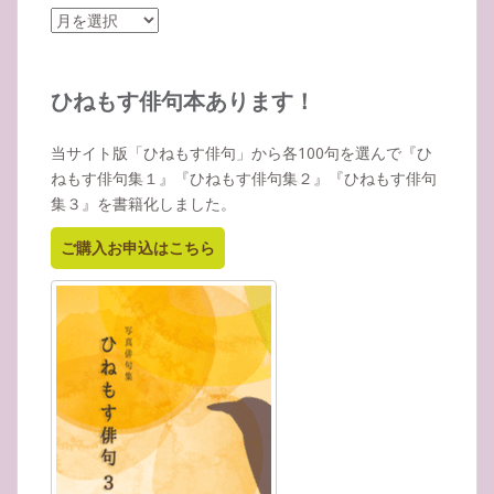
ア
ー
カ
イ
ひねもす俳句本あります！
ブ
当サイト版「ひねもす俳句」から各100句を選んで『ひ
ねもす俳句集１』『ひねもす俳句集２』『ひねもす俳句
集３』を書籍化しました。
ご購入お申込はこちら