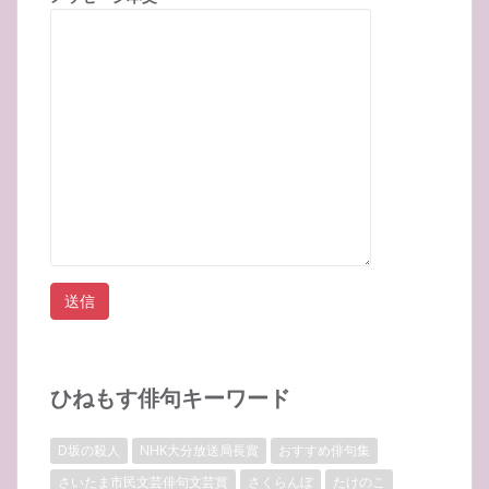
ひねもす俳句キーワード
D坂の殺人
NHK大分放送局長賞
おすすめ俳句集
さいたま市民文芸俳句文芸賞
さくらんぼ
たけのこ