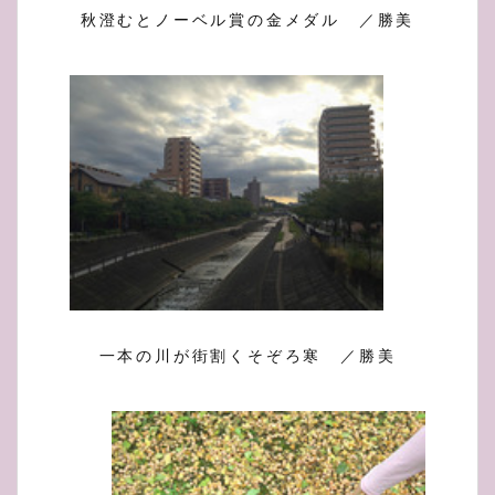
秋澄むとノーベル賞の金メダル ／勝美
一本の川が街割くそぞろ寒 ／勝美