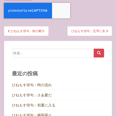
投
ひねもす俳句：秋の断片
ひねもす俳句：足早に冬
稿
ナ
ビ
検
ゲ
索:
ー
シ
最近の投稿
ョ
ン
ひねもす俳句：時の流れ
ひねもす俳句：さあ夏だ
ひねもす俳句：初夏に入る
ひねもす俳句：梅雨曇り