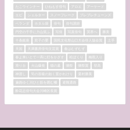
たこウインナー
ひねもす俳句
アロエ
アーケード
エビ
シェルター
スノーフレーク
プレプレチューンズ
ベランダ
ホタル袋
俳句
俳句講師
円空の千手に力山笑ふ
写俳
写真俳句
冥界へ
勝美
十条銀座
双子の嬰
国民文化祭山口大会俳人協会賞
土手
天国
天満書房俳句文芸賞
春はむずむず
春よ来いとて一斉に灯をかざす
松ぼくり
梅雨入り
滑り台
火山爆発
猫の墓
獺祭
獺祭賞
登高
神渡し
筍の首級の如く置かれけり
粟村勝美
遍路ゆく川ひと筋を囲む柵
避難通路
酔花忌俳句大会川崎区長賞