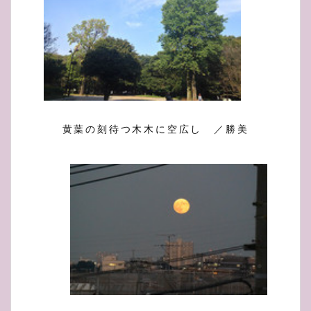
黄葉の刻待つ木木に空広し ／勝美