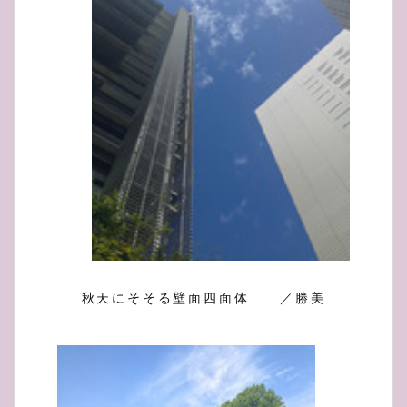
秋天にそそる壁面四面体 ／勝美