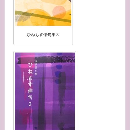
ひねもす俳句集３