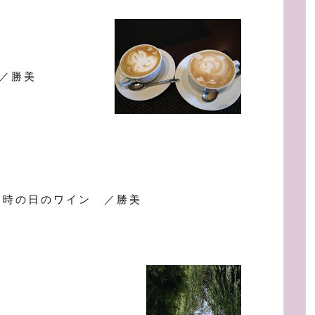
／勝美
て時の日のワイン ／勝美