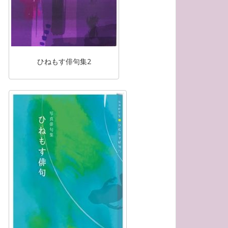
ひねもす俳句集2