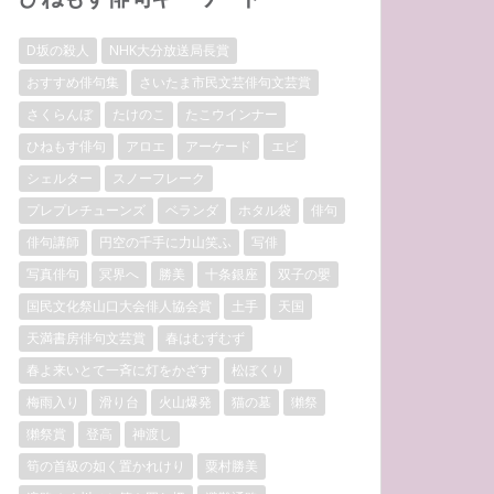
D坂の殺人
NHK大分放送局長賞
おすすめ俳句集
さいたま市民文芸俳句文芸賞
さくらんぼ
たけのこ
たこウインナー
ひねもす俳句
アロエ
アーケード
エビ
シェルター
スノーフレーク
プレプレチューンズ
ベランダ
ホタル袋
俳句
俳句講師
円空の千手に力山笑ふ
写俳
写真俳句
冥界へ
勝美
十条銀座
双子の嬰
国民文化祭山口大会俳人協会賞
土手
天国
天満書房俳句文芸賞
春はむずむず
春よ来いとて一斉に灯をかざす
松ぼくり
梅雨入り
滑り台
火山爆発
猫の墓
獺祭
獺祭賞
登高
神渡し
筍の首級の如く置かれけり
粟村勝美