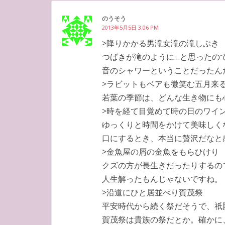
のうそう
2013年5月5日 3:06 PM
>降りかかる男滝女滝の滝しぶき
つばきが滝のように…と思ったの
音のシャワーということだったん
>ラビットもベアも微笑む五月来
若葉の季節は、どんな生き物にも
>時を経て目覚めて時の日のワイ
ゆっくりと時間をかけて美味しく
口にするとき、本当に贅沢だなと
>金魚屋の屑の金魚をもらひけり
クズの方が長生きだったりするの
人生解ったもんじゃないですね。
>沿道にひと居並べり賀茂祭
平安時代から続く祭だそうで、祇
賀茂祭は貴族の祭だとか。確かに