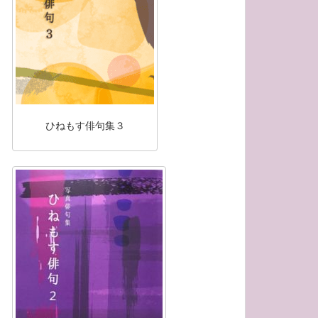
ひねもす俳句集３