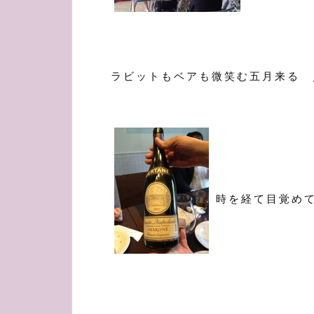
ラビットもベアも微笑む五月来る 
時を経て目覚め