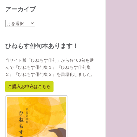
アーカイブ
ア
ー
カ
イ
ひねもす俳句本あります！
ブ
当サイト版「ひねもす俳句」から各100句を選
んで『ひねもす俳句集１』『ひねもす俳句集
２』『ひねもす俳句集３』を書籍化しました。
ご購入お申込はこちら