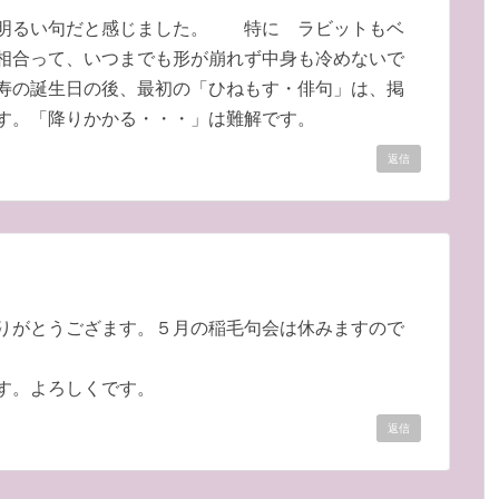
、明るい句だと感じました。 特に ラビットもベ
相合って、いつまでも形が崩れず中身も冷めないで
寿の誕生日の後、最初の「ひねもす・俳句」は、掲
す。「降りかかる・・・」は難解です。
返信
りがとうござます。５月の稲毛句会は休みますので
す。よろしくです。
返信