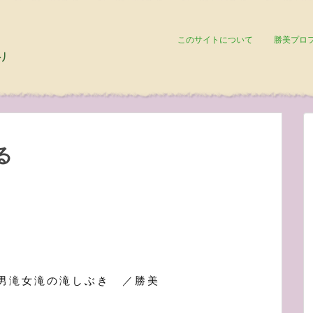
このサイトについて
勝美プロ
る
男滝女滝の滝しぶき ／勝美