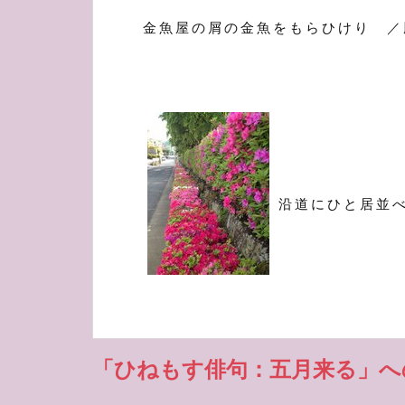
金魚屋の屑の金魚をもらひけり ／
沿道にひと居並
「ひねもす俳句：五月来る」へ