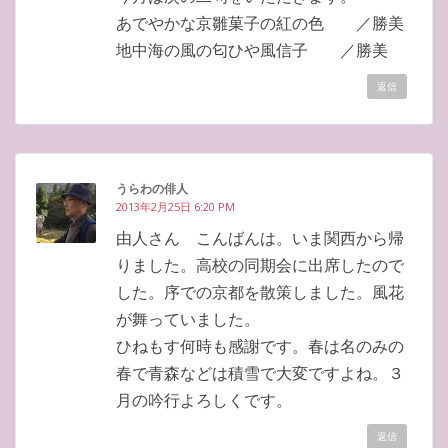
あでやかな京雛菓子の紅の色 ／勝美
地中海の風の匂ひや風信子 ／勝美
返信
うらわの俳人
2013年2月25日 6:20 PM
由人さん こんばんは。いま関西から帰
りました。高校の同期会に出席したので
した。序での京都を散策しました。風花
が舞っていました。
ひねもす何時も感謝です。春は名のみの
春で青森などは積雪で大変ですよね。３
月の吟行よろしくです。
返信