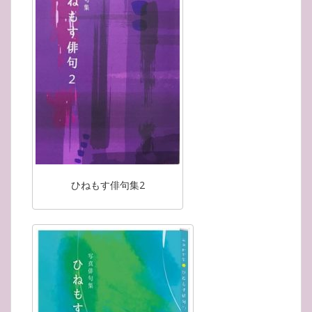
ひねもす俳句集2