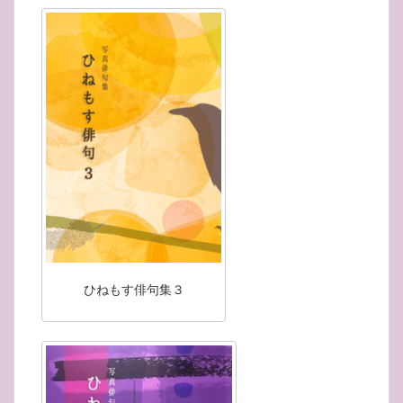
ひねもす俳句集３