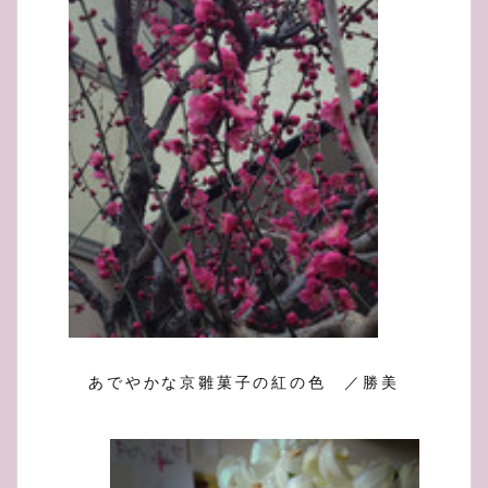
あでやかな京雛菓子の紅の色 ／勝美