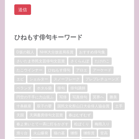
ひねもす俳句キーワード
D坂の殺人
NHK大分放送局長賞
おすすめ俳句集
さいたま市民文芸俳句文芸賞
さくらんぼ
たけのこ
たこウインナー
ひねもす俳句
アロエ
アーケード
エビ
シェルター
スノーフレーク
プレプレチューンズ
ベランダ
ホタル袋
俳句
俳句講師
円空の千手に力山笑ふ
写俳
写真俳句
冥界へ
勝美
十条銀座
双子の嬰
国民文化祭山口大会俳人協会賞
土手
天国
天満書房俳句文芸賞
春はむずむず
春よ来いとて一斉に灯をかざす
松ぼくり
梅雨入り
滑り台
火山爆発
猫の墓
獺祭
獺祭賞
登高