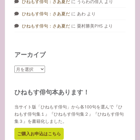
ひねもす俳句：さあ夏だ
に
うらわの俳人
より
ひねもす俳句：さあ夏だ
に
あわ
より
ひねもす俳句：さあ夏だ
に
粟村勝美PHS
より
アーカイブ
ア
ー
カ
イ
ひねもす俳句本あります！
ブ
当サイト版「ひねもす俳句」から各100句を選んで『ひ
ねもす俳句集１』『ひねもす俳句集２』『ひねもす俳句
集３』を書籍化しました。
ご購入お申込はこちら