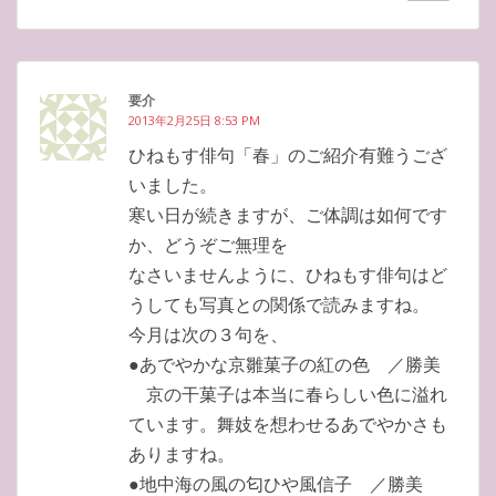
要介
2013年2月25日 8:53 PM
ひねもす俳句「春」のご紹介有難うござ
いました。
寒い日が続きますが、ご体調は如何です
か、どうぞご無理を
なさいませんように、ひねもす俳句はど
うしても写真との関係で読みますね。
今月は次の３句を、
●あでやかな京雛菓子の紅の色 ／勝美
京の干菓子は本当に春らしい色に溢れ
ています。舞妓を想わせるあでやかさも
ありますね。
●地中海の風の匂ひや風信子 ／勝美