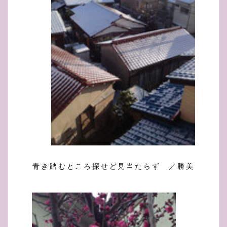
青き踏むところ探せど見当たらず ／勝美