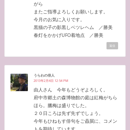
がら
またご指導よろしくお願いします。
今月のお気に入りです。
黒猫の子の影黒しベツレヘム ／勝美
春灯をかかげUFO着地点 ／勝美
返信
うらわの俳人
2013年2月4日 12:54 PM
由人さん 今年もどうぞよろしく。
府中市郷土の森博物館の庭は紅梅がちら
ほら。臘梅は盛りでした。
２０日ころは先ず先ずでしょう。
今年もひねもす俳句をご贔屓に、コメン
トを期待しています。