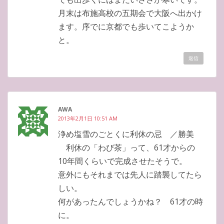
月末は布施高校の五期会で大阪へ出かけ
ます。序でに京都でも歩いてこようか
と。
返信
AWA
2013年2月1日 10:51 AM
浄め塩雪のごとくに利休の忌 ／勝美
利休の「わび茶」って、61才からの
10年間くらいで完成させたそうで。
意外にもそれまでは先人に踏襲してたら
しい。
何があったんでしょうかね？ 61才の時
に。