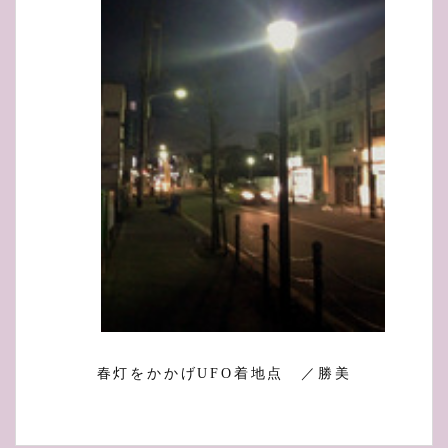
春灯をかかげUFO着地点 ／勝美