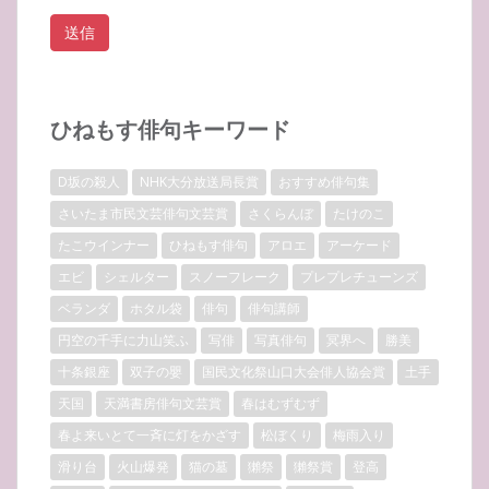
ひねもす俳句キーワード
D坂の殺人
NHK大分放送局長賞
おすすめ俳句集
さいたま市民文芸俳句文芸賞
さくらんぼ
たけのこ
たこウインナー
ひねもす俳句
アロエ
アーケード
エビ
シェルター
スノーフレーク
プレプレチューンズ
ベランダ
ホタル袋
俳句
俳句講師
円空の千手に力山笑ふ
写俳
写真俳句
冥界へ
勝美
十条銀座
双子の嬰
国民文化祭山口大会俳人協会賞
土手
天国
天満書房俳句文芸賞
春はむずむず
春よ来いとて一斉に灯をかざす
松ぼくり
梅雨入り
滑り台
火山爆発
猫の墓
獺祭
獺祭賞
登高