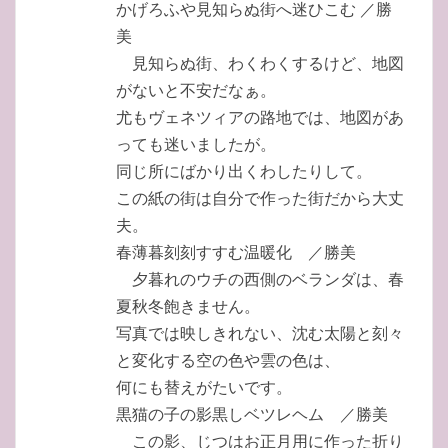
かげろふや見知らぬ街へ迷ひこむ ／勝
美
見知らぬ街、わくわくするけど、地図
がないと不安だなぁ。
尤もヴェネツィアの路地では、地図があ
っても迷いましたが。
同じ所にばかり出くわしたりして。
この紙の街は自分で作った街だから大丈
夫。
春薄暮刻刻すすむ温暖化 ／勝美
夕暮れのウチの西側のベランダは、春
夏秋冬飽きません。
写真では映しきれない、沈む太陽と刻々
と変化する空の色や雲の色は、
何にも替えがたいです。
黒猫の子の影黒しベツレヘム ／勝美
この影、じつはお正月用に作った折り