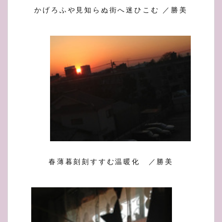
かげろふや見知らぬ街へ迷ひこむ ／勝美
春薄暮刻刻すすむ温暖化 ／勝美