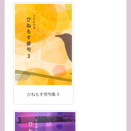
ひねもす俳句集３