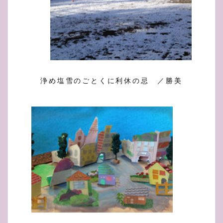
浄め塩雪のごとくに利休の忌 ／勝美