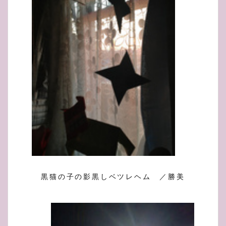
黒猫の子の影黒しベツレヘム ／勝美