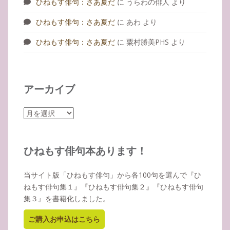
ひねもす俳句：さあ夏だ
に
うらわの俳人
より
ひねもす俳句：さあ夏だ
に
あわ
より
ひねもす俳句：さあ夏だ
に
粟村勝美PHS
より
アーカイブ
ア
ー
カ
イ
ひねもす俳句本あります！
ブ
当サイト版「ひねもす俳句」から各100句を選んで『ひ
ねもす俳句集１』『ひねもす俳句集２』『ひねもす俳句
集３』を書籍化しました。
ご購入お申込はこちら