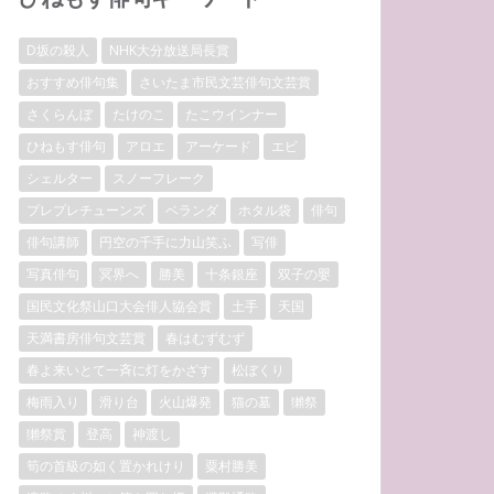
D坂の殺人
NHK大分放送局長賞
おすすめ俳句集
さいたま市民文芸俳句文芸賞
さくらんぼ
たけのこ
たこウインナー
ひねもす俳句
アロエ
アーケード
エビ
シェルター
スノーフレーク
プレプレチューンズ
ベランダ
ホタル袋
俳句
俳句講師
円空の千手に力山笑ふ
写俳
写真俳句
冥界へ
勝美
十条銀座
双子の嬰
国民文化祭山口大会俳人協会賞
土手
天国
天満書房俳句文芸賞
春はむずむず
春よ来いとて一斉に灯をかざす
松ぼくり
梅雨入り
滑り台
火山爆発
猫の墓
獺祭
獺祭賞
登高
神渡し
筍の首級の如く置かれけり
粟村勝美