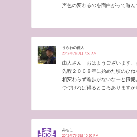
声色の変わるのを面白がって遊ん
うらわの俳人
2012年7月3日 7:50 AM
由人さん おはようございます。
先程２００８年に始めた頃のひね
相変わらず進歩がないなーと忸怩
つづければ得るところありますか
みちこ
2012年7月3日 10:50 PM