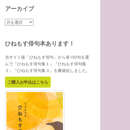
アーカイブ
ア
ー
カ
イ
ひねもす俳句本あります！
ブ
当サイト版「ひねもす俳句」から各100句を選
んで『ひねもす俳句集１』『ひねもす俳句集
２』『ひねもす俳句集３』を書籍化しました。
ご購入お申込はこちら