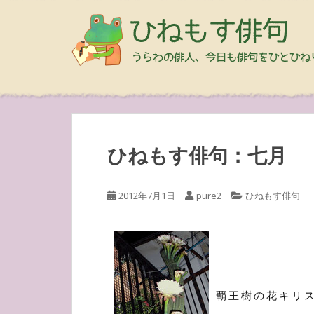
ひねもす俳句：七月
2012年7月1日
pure2
ひねもす俳句
覇王樹の花キリ