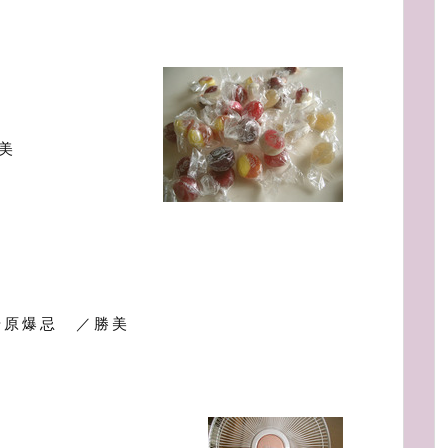
美
や原爆忌 ／勝美