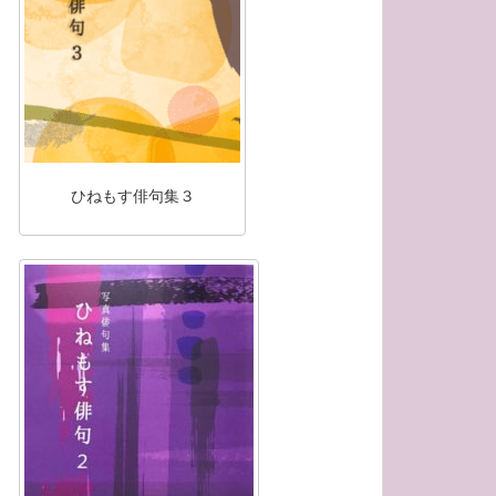
ひねもす俳句集３