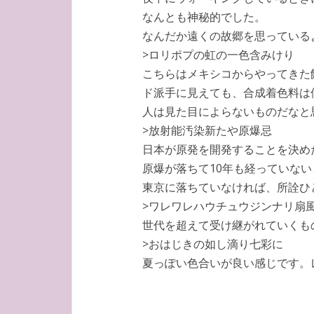
なんとも神秘的でした。
なんだか遠くの故郷を思っている
>ロリポプの虹の一色含みけり
こちらはメキシコからやってきた
ド派手に見えても、合成着色料は
人は見た目によらないものだなと
>放射能汚染新たや原爆忌
日本が原発を開発することを決め
原爆が落ちて10年も経っていな
東京に落ちていなければ、所詮ひ
>ワレワレハウチュウジンナリ扇
世代を超えて受け継がれていくも
>おはじきの如し滴り七彩に
夏っぽい色合いが良い感じです。