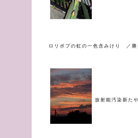
ロリポプの虹の一色含みけり ／勝
放射能汚染新た