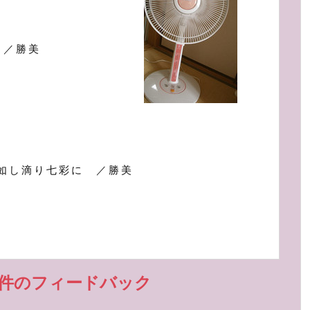
 ／勝美
如し滴り七彩に ／勝美
5件のフィードバック