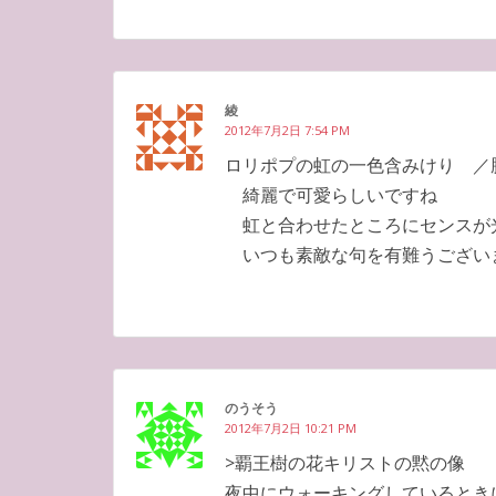
綾
2012年7月2日 7:54 PM
ロリポプの虹の一色含みけり ／
綺麗で可愛らしいですね
虹と合わせたところにセンスが
いつも素敵な句を有難うござい
のうそう
2012年7月2日 10:21 PM
>覇王樹の花キリストの黙の像
夜中にウォーキングしているとき