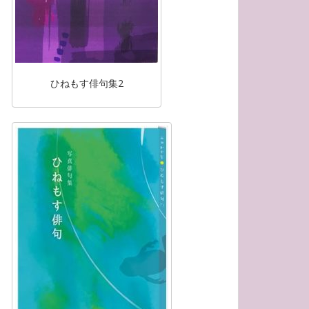
ひねもす俳句集2