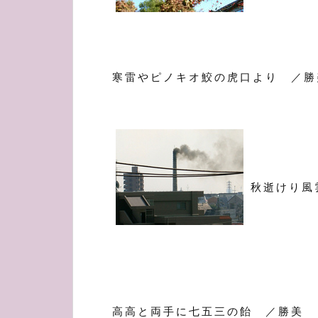
寒雷やピノキオ鮫の虎口より ／勝
秋逝けり風
高高と両手に七五三の飴 ／勝美