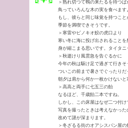
＞熟れ切つて鵯の来たるを待つば
鳥っていろんな木の実を食べます
もし、彼らと同じ味覚を持つこと
季節を満喫できそうです。
＞寒雷やピノキオ鮫の虎口より
寒い冬に海に投げ出されることを
身が縮こまる思いです。タイタニ
＞秋逝けり風雲急を告ぐるかに
今年の秋は駆け足で過ぎて行きそ
ついこの前まで暑さでぐったりだ
朝夕は肩から何か一枚かけないと
＞高高と両手に七五三の飴
なるほど、千歳飴二本ですね。
しかし、この床屋はなぜ二つ付け
写真を撮ったときは考えなかった
改めて謎が深まります。
＞冬ざるる街のオアシスパン屋の