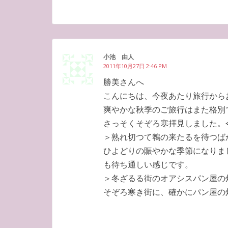
小池 由人
2011年10月27日 2:46 PM
勝美さんへ
こんにちは、今夜あたり旅行から
爽やかな秋季のご旅行はまた格別
さっそくそぞろ寒拝見しました。
＞熟れ切つて鵯の来たるを待つば
ひよどりの賑やかな季節になりま
も待ち通しい感じです。
＞冬ざるる街のオアシスパン屋の
そぞろ寒き街に、確かにパン屋の