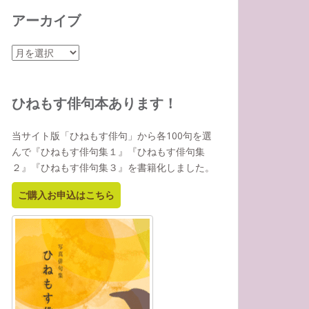
アーカイブ
ア
ー
カ
イ
ひねもす俳句本あります！
ブ
当サイト版「ひねもす俳句」から各100句を選
んで『ひねもす俳句集１』『ひねもす俳句集
２』『ひねもす俳句集３』を書籍化しました。
ご購入お申込はこちら