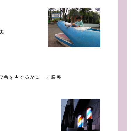
美
雲急を告ぐるかに ／勝美