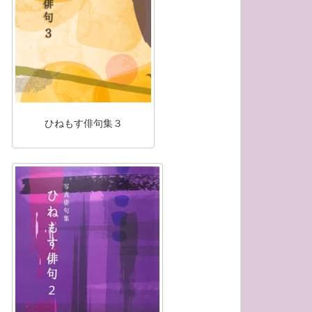
ひねもす俳句集３