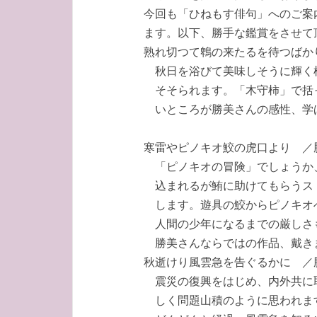
今回も「ひねもす俳句」へのご案
ます。以下、勝手な鑑賞をさせて
熟れ切つて鵯の来たるを待つばか
秋日を浴びて美味しそうに輝く
そそられます。「木守柿」で括
いところが勝美さんの感性、学
寒雷やピノキオ鮫の虎口より ／
「ピノキオの冒険」でしょうか
込まれるが鮪に助けてもらうス
します。遊具の鮫からピノキオ
人間の少年になるまでの厳しさ
勝美さんならではの作品、戴き
秋逝けり風雲急を告ぐるかに ／
震災の復興をはじめ、内外共に
しく問題山積のように思われま