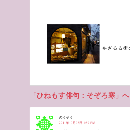
冬ざるる街
「ひねもす俳句：そぞろ寒」へ
のうそう
2011年10月25日 1:39 PM