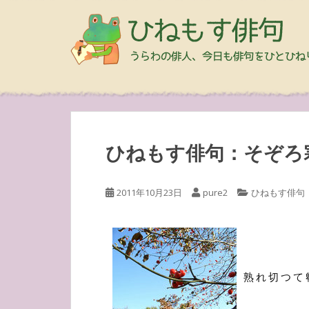
ひねもす俳句：そぞろ
2011年10月23日
pure2
ひねもす俳句
熟れ切つて