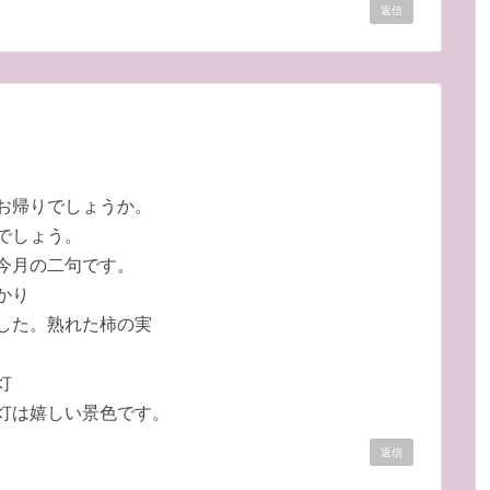
返信
お帰りでしょうか。
でしょう。
今月の二句です。
かり
した。熟れた柿の実
灯
灯は嬉しい景色です。
返信