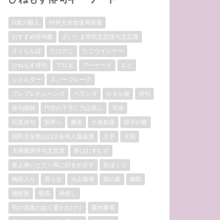
D坂の殺人
NHK大分放送局長賞
おすすめ俳句集
さいたま市民文芸俳句文芸賞
さくらんぼ
たけのこ
たこウインナー
ひねもす俳句
アロエ
アーケード
エビ
シェルター
スノーフレーク
プレプレチューンズ
ベランダ
ホタル袋
俳句
俳句講師
円空の千手に力山笑ふ
写俳
写真俳句
冥界へ
勝美
十条銀座
双子の嬰
国民文化祭山口大会俳人協会賞
土手
天国
天満書房俳句文芸賞
春はむずむず
春よ来いとて一斉に灯をかざす
松ぼくり
梅雨入り
滑り台
火山爆発
猫の墓
獺祭
獺祭賞
登高
神渡し
筍の首級の如く置かれけり
粟村勝美