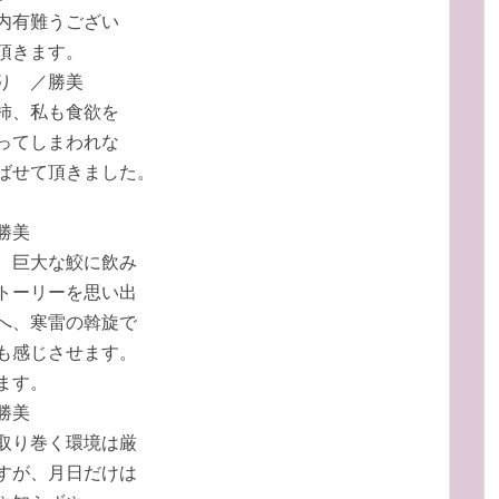
内有難うござい
頂きます。
り ／勝美
柿、私も食欲を
ってしまわれな
ばせて頂きました。
勝美
、巨大な鮫に飲み
トーリーを思い出
へ、寒雷の斡旋で
も感じさせます。
ます。
勝美
取り巻く環境は厳
すが、月日だけは