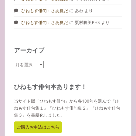
ひねもす俳句：さあ夏だ
に
あわ
より
ひねもす俳句：さあ夏だ
に
粟村勝美PHS
より
アーカイブ
ア
ー
カ
イ
ひねもす俳句本あります！
ブ
当サイト版「ひねもす俳句」から各100句を選んで『ひ
ねもす俳句集１』『ひねもす俳句集２』『ひねもす俳句
集３』を書籍化しました。
ご購入お申込はこちら