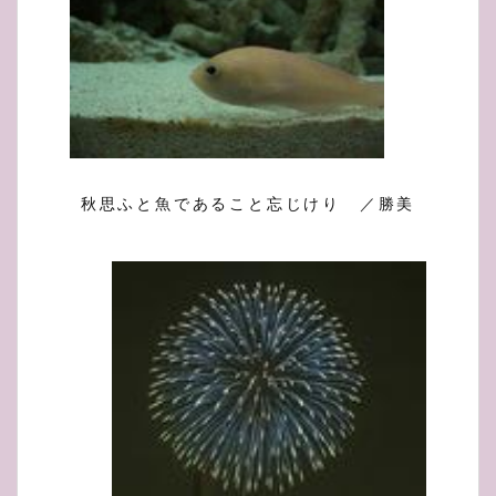
秋思ふと魚であること忘じけり ／勝美