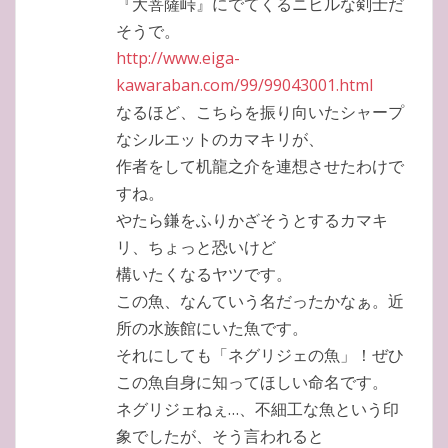
『大菩薩峠』にでてくるニヒルな剣士だ
そうで。
http://www.eiga-
kawaraban.com/99/99043001.html
なるほど、こちらを振り向いたシャープ
なシルエットのカマキリが、
作者をして机龍之介を連想させたわけで
すね。
やたら鎌をふりかざそうとするカマキ
リ、ちょっと恐いけど
構いたくなるヤツです。
この魚、なんていう名だったかなぁ。近
所の水族館にいた魚です。
それにしても「ネグリジェの魚」！ぜひ
この魚自身に知ってほしい命名です。
ネグリジェねぇ…、不細工な魚という印
象でしたが、そう言われると