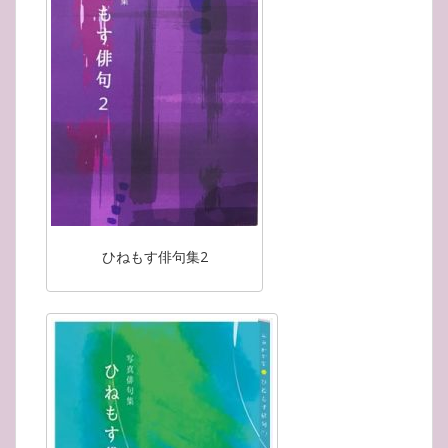
ひねもす俳句集2