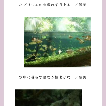
ネグリジエの魚眠れず月上る ／勝美
水中に暮らす他なき極暑かな ／勝美