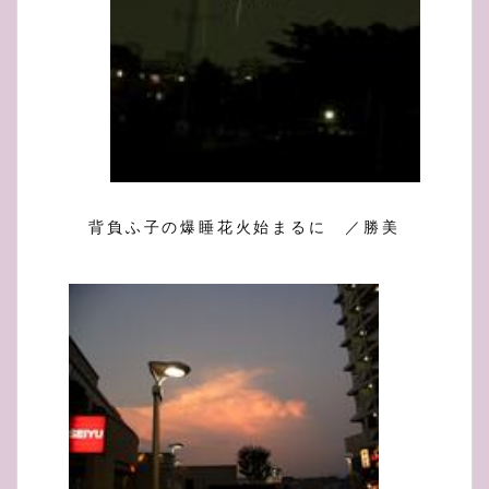
背負ふ子の爆睡花火始まるに ／勝美