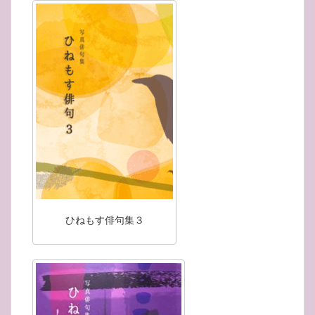
ひねもす俳句集３