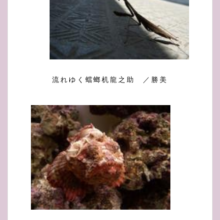
流れゆく蟷螂机龍之助 ／勝美