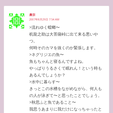
農宗
2007年8月29日 7:54 AM
>流れゆく蟷螂〜
机龍之助は大菩薩峠に出て来る悪いや
つ。
何時そのカマを抜くのか緊張します。
>ネグリジエの魚〜
魚もちゃんと寝るんですよね。
やっぱりうるさくて眠れん！という時も
あるんでしょうか？
>水中に暮らす〜
きっとこの水槽をながめながら、何人も
の人が泳ぎて〜と思ったことでしょう。
>秋思ふと魚であること〜
我思うあまりに我だけになっちゃったと