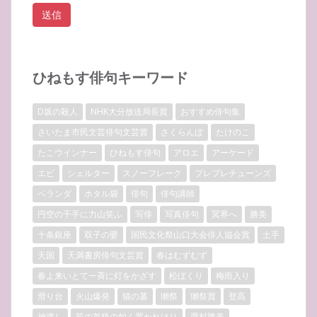
ひねもす俳句キーワード
D坂の殺人
NHK大分放送局長賞
おすすめ俳句集
さいたま市民文芸俳句文芸賞
さくらんぼ
たけのこ
たこウインナー
ひねもす俳句
アロエ
アーケード
エビ
シェルター
スノーフレーク
プレプレチューンズ
ベランダ
ホタル袋
俳句
俳句講師
円空の千手に力山笑ふ
写俳
写真俳句
冥界へ
勝美
十条銀座
双子の嬰
国民文化祭山口大会俳人協会賞
土手
天国
天満書房俳句文芸賞
春はむずむず
春よ来いとて一斉に灯をかざす
松ぼくり
梅雨入り
滑り台
火山爆発
猫の墓
獺祭
獺祭賞
登高
神渡し
筍の首級の如く置かれけり
粟村勝美