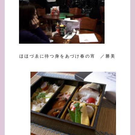
ほほづゑに待つ身をあづけ春の宵 ／勝美