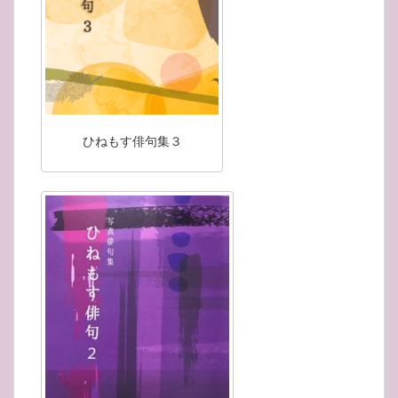
ひねもす俳句集３