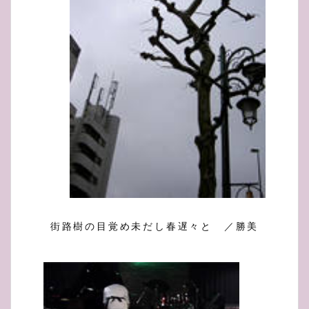
街路樹の目覚め未だし春遅々と ／勝美