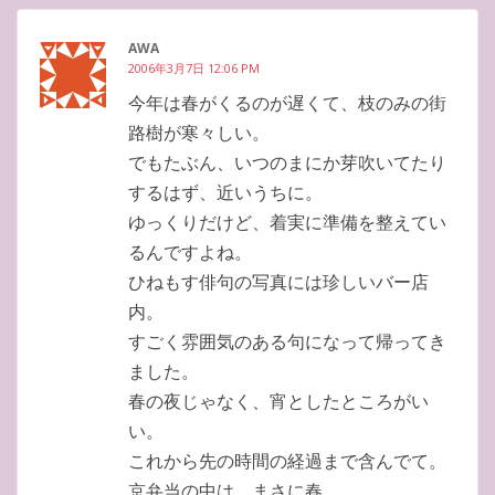
AWA
2006年3月7日 12:06 PM
今年は春がくるのが遅くて、枝のみの街
路樹が寒々しい。
でもたぶん、いつのまにか芽吹いてたり
するはず、近いうちに。
ゆっくりだけど、着実に準備を整えてい
るんですよね。
ひねもす俳句の写真には珍しいバー店
内。
すごく雰囲気のある句になって帰ってき
ました。
春の夜じゃなく、宵としたところがい
い。
これから先の時間の経過まで含んでて。
京弁当の中は、まさに春。