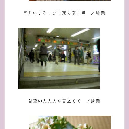
三月のよろこびに充ち京弁当 ／勝美
啓蟄の人人人や音立てて ／勝美