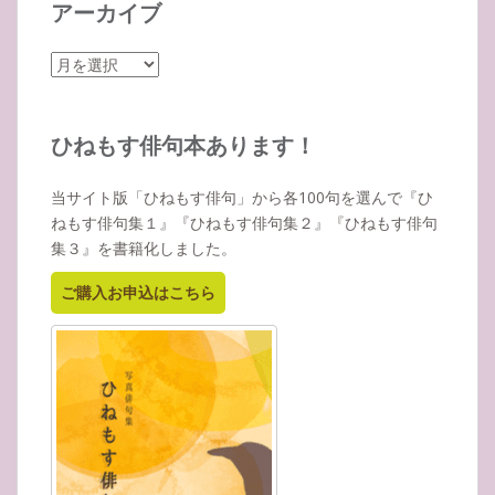
アーカイブ
ア
ー
カ
イ
ひねもす俳句本あります！
ブ
当サイト版「ひねもす俳句」から各100句を選んで『ひ
ねもす俳句集１』『ひねもす俳句集２』『ひねもす俳句
集３』を書籍化しました。
ご購入お申込はこちら