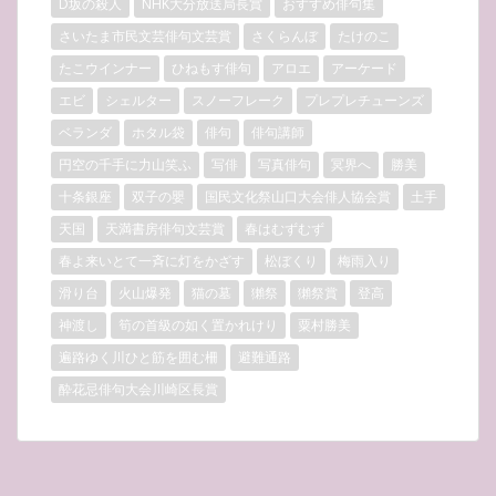
D坂の殺人
NHK大分放送局長賞
おすすめ俳句集
さいたま市民文芸俳句文芸賞
さくらんぼ
たけのこ
たこウインナー
ひねもす俳句
アロエ
アーケード
エビ
シェルター
スノーフレーク
プレプレチューンズ
ベランダ
ホタル袋
俳句
俳句講師
円空の千手に力山笑ふ
写俳
写真俳句
冥界へ
勝美
十条銀座
双子の嬰
国民文化祭山口大会俳人協会賞
土手
天国
天満書房俳句文芸賞
春はむずむず
春よ来いとて一斉に灯をかざす
松ぼくり
梅雨入り
滑り台
火山爆発
猫の墓
獺祭
獺祭賞
登高
神渡し
筍の首級の如く置かれけり
粟村勝美
遍路ゆく川ひと筋を囲む柵
避難通路
酔花忌俳句大会川崎区長賞