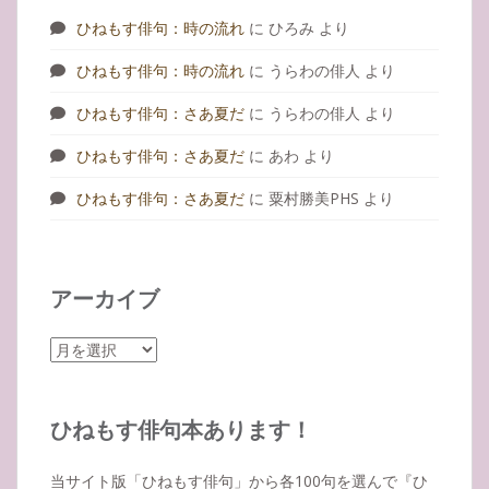
ひねもす俳句：時の流れ
に
ひろみ
より
ひねもす俳句：時の流れ
に
うらわの俳人
より
ひねもす俳句：さあ夏だ
に
うらわの俳人
より
ひねもす俳句：さあ夏だ
に
あわ
より
ひねもす俳句：さあ夏だ
に
粟村勝美PHS
より
アーカイブ
ア
ー
カ
イ
ひねもす俳句本あります！
ブ
当サイト版「ひねもす俳句」から各100句を選んで『ひ