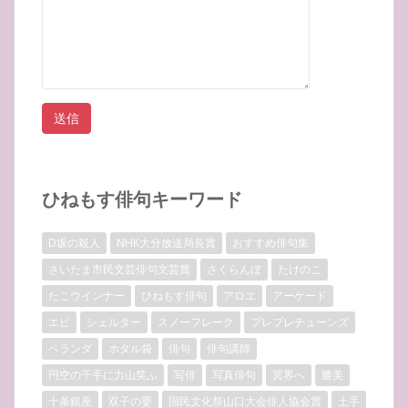
ひねもす俳句キーワード
D坂の殺人
NHK大分放送局長賞
おすすめ俳句集
さいたま市民文芸俳句文芸賞
さくらんぼ
たけのこ
たこウインナー
ひねもす俳句
アロエ
アーケード
エビ
シェルター
スノーフレーク
プレプレチューンズ
ベランダ
ホタル袋
俳句
俳句講師
円空の千手に力山笑ふ
写俳
写真俳句
冥界へ
勝美
十条銀座
双子の嬰
国民文化祭山口大会俳人協会賞
土手