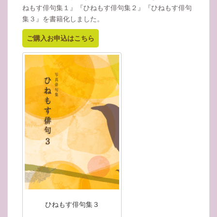
ねもす俳句集１』『ひねもす俳句集２』『ひねもす俳句
集３』を書籍化しました。
ご購入お申込はこちら
ひねもす俳句集３