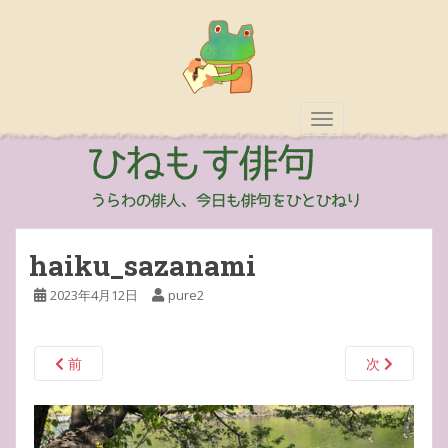
TOGGLE NAVIGAT
haiku_sazanami
2023年4月12日
pure2
前
次