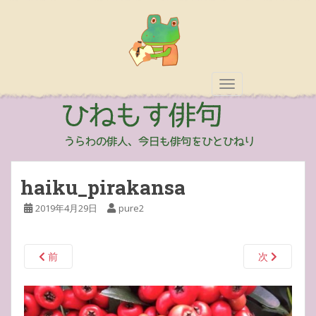
TOGGLE NAVIGAT
haiku_pirakansa
2019年4月29日
pure2
前
次