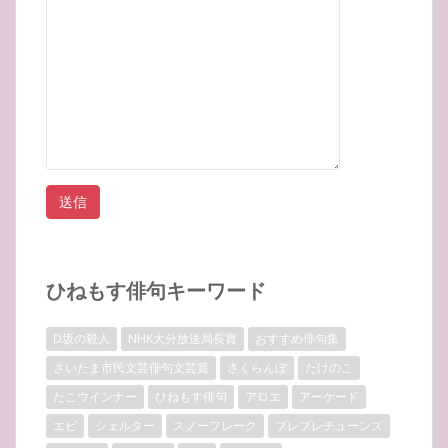
ひねもす俳句キーワード
D坂の殺人
NHK大分放送局長賞
おすすめ俳句集
さいたま市民文芸俳句文芸賞
さくらんぼ
たけのこ
たこウインナー
ひねもす俳句
アロエ
アーケード
エビ
シェルター
スノーフレーク
プレプレチューンズ