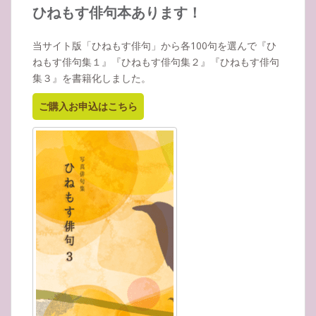
イ
ひねもす俳句本あります！
ブ
当サイト版「ひねもす俳句」から各100句を選んで『ひ
ねもす俳句集１』『ひねもす俳句集２』『ひねもす俳句
集３』を書籍化しました。
ご購入お申込はこちら