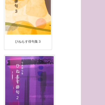
ひねもす俳句集３