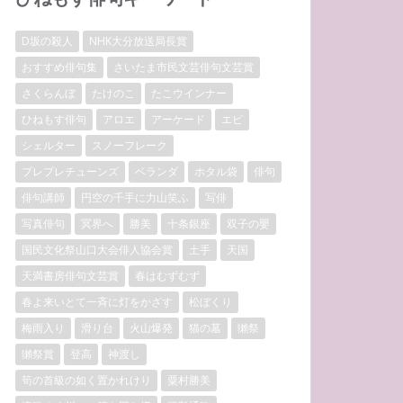
D坂の殺人
NHK大分放送局長賞
おすすめ俳句集
さいたま市民文芸俳句文芸賞
さくらんぼ
たけのこ
たこウインナー
ひねもす俳句
アロエ
アーケード
エビ
シェルター
スノーフレーク
プレプレチューンズ
ベランダ
ホタル袋
俳句
俳句講師
円空の千手に力山笑ふ
写俳
写真俳句
冥界へ
勝美
十条銀座
双子の嬰
国民文化祭山口大会俳人協会賞
土手
天国
天満書房俳句文芸賞
春はむずむず
春よ来いとて一斉に灯をかざす
松ぼくり
梅雨入り
滑り台
火山爆発
猫の墓
獺祭
獺祭賞
登高
神渡し
筍の首級の如く置かれけり
粟村勝美