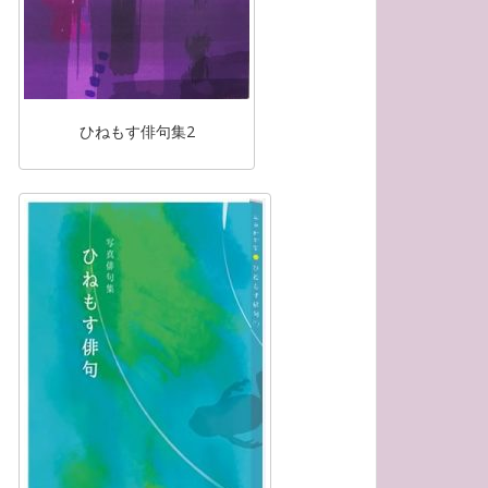
ひねもす俳句集2