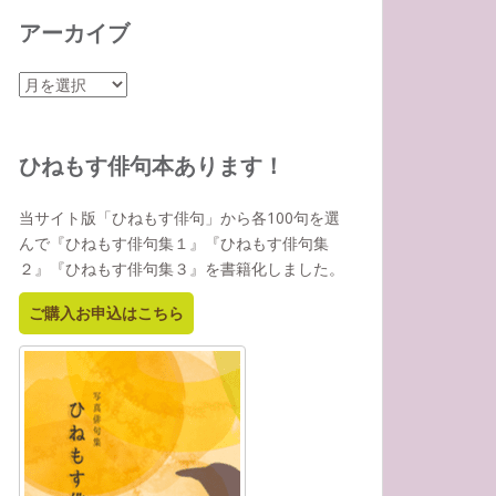
アーカイブ
ア
ー
カ
イ
ひねもす俳句本あります！
ブ
当サイト版「ひねもす俳句」から各100句を選
んで『ひねもす俳句集１』『ひねもす俳句集
２』『ひねもす俳句集３』を書籍化しました。
ご購入お申込はこちら