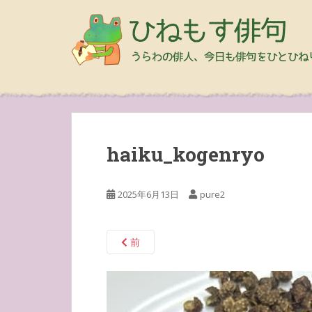
haiku_kogenryo
2025年6月13日
pure2
前