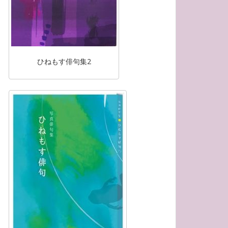
ひねもす俳句集2