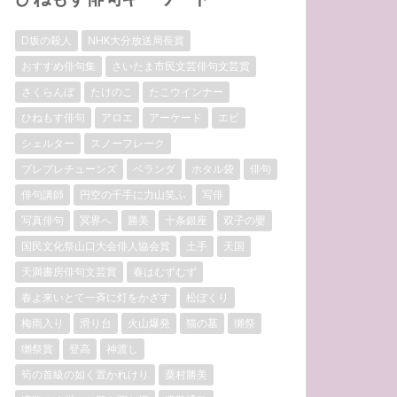
D坂の殺人
NHK大分放送局長賞
おすすめ俳句集
さいたま市民文芸俳句文芸賞
さくらんぼ
たけのこ
たこウインナー
ひねもす俳句
アロエ
アーケード
エビ
シェルター
スノーフレーク
プレプレチューンズ
ベランダ
ホタル袋
俳句
俳句講師
円空の千手に力山笑ふ
写俳
写真俳句
冥界へ
勝美
十条銀座
双子の嬰
国民文化祭山口大会俳人協会賞
土手
天国
天満書房俳句文芸賞
春はむずむず
春よ来いとて一斉に灯をかざす
松ぼくり
梅雨入り
滑り台
火山爆発
猫の墓
獺祭
獺祭賞
登高
神渡し
筍の首級の如く置かれけり
粟村勝美