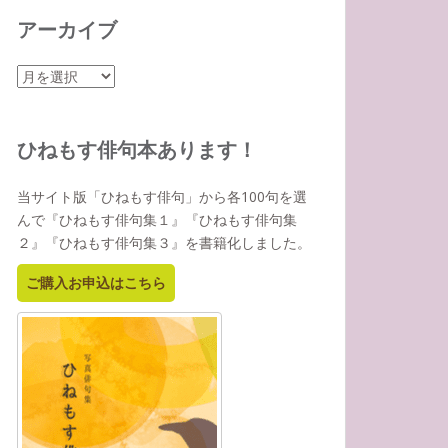
アーカイブ
ア
ー
カ
イ
ひねもす俳句本あります！
ブ
当サイト版「ひねもす俳句」から各100句を選
んで『ひねもす俳句集１』『ひねもす俳句集
２』『ひねもす俳句集３』を書籍化しました。
ご購入お申込はこちら