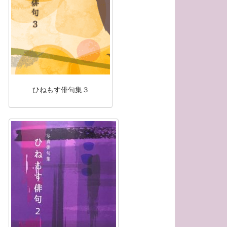
ひねもす俳句集３