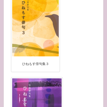
ひねもす俳句集３