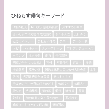
ひねもす俳句キーワード
D坂の殺人
NHK大分放送局長賞
おすすめ俳句集
さいたま市民文芸俳句文芸賞
さくらんぼ
たけのこ
たこウインナー
ひねもす俳句
アロエ
アーケード
エビ
シェルター
スノーフレーク
プレプレチューンズ
ベランダ
ホタル袋
俳句
俳句講師
円空の千手に力山笑ふ
写俳
写真俳句
冥界へ
勝美
十条銀座
双子の嬰
国民文化祭山口大会俳人協会賞
土手
天国
天満書房俳句文芸賞
春はむずむず
春よ来いとて一斉に灯をかざす
松ぼくり
梅雨入り
滑り台
火山爆発
猫の墓
獺祭
獺祭賞
登高
神渡し
筍の首級の如く置かれけり
粟村勝美
遍路ゆく川ひと筋を囲む柵
避難通路