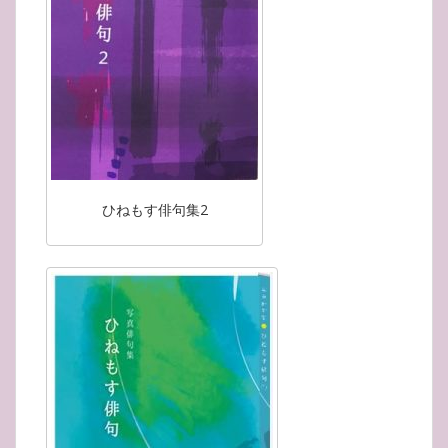
ひねもす俳句集2