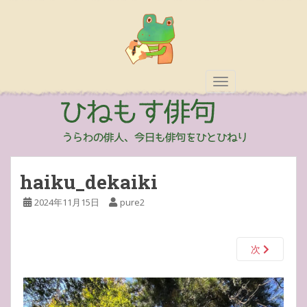
TOGGLE NAVIGAT
haiku_dekaiki
2024年11月15日
pure2
次