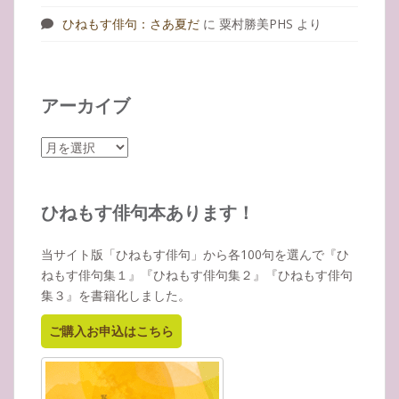
ひねもす俳句：さあ夏だ
に
粟村勝美PHS
より
アーカイブ
ア
ー
カ
イ
ひねもす俳句本あります！
ブ
当サイト版「ひねもす俳句」から各100句を選んで『ひ
ねもす俳句集１』『ひねもす俳句集２』『ひねもす俳句
集３』を書籍化しました。
ご購入お申込はこちら