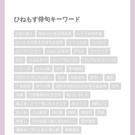
ひねもす俳句キーワード
D坂の殺人
NHK大分放送局長賞
おすすめ俳句集
さいたま市民文芸俳句文芸賞
さくらんぼ
たけのこ
たこウインナー
ひねもす俳句
アロエ
アーケード
エビ
シェルター
スノーフレーク
プレプレチューンズ
ベランダ
ホタル袋
俳句
俳句講師
円空の千手に力山笑ふ
写俳
写真俳句
冥界へ
勝美
十条銀座
双子の嬰
国民文化祭山口大会俳人協会賞
土手
天国
天満書房俳句文芸賞
春はむずむず
春よ来いとて一斉に灯をかざす
松ぼくり
梅雨入り
滑り台
火山爆発
猫の墓
獺祭
獺祭賞
登高
神渡し
筍の首級の如く置かれけり
粟村勝美
遍路ゆく川ひと筋を囲む柵
避難通路