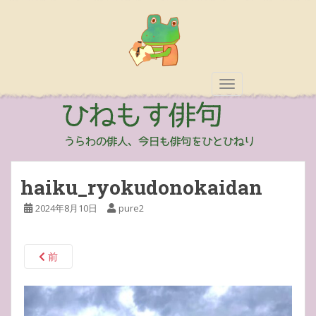
TOGGLE NAVIGAT
haiku_ryokudonokaidan
2024年8月10日
pure2
前