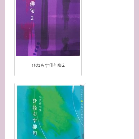
ひねもす俳句集2