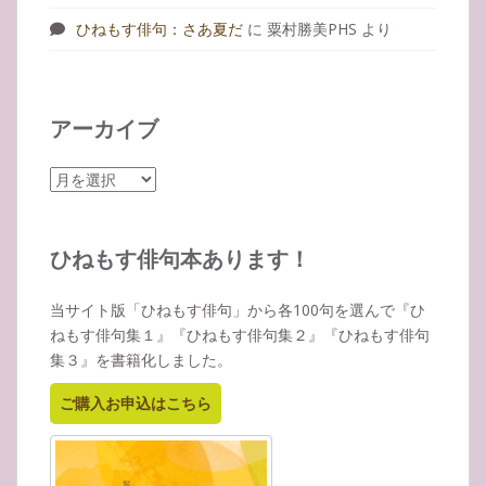
ひねもす俳句：さあ夏だ
に
粟村勝美PHS
より
アーカイブ
ア
ー
カ
イ
ひねもす俳句本あります！
ブ
当サイト版「ひねもす俳句」から各100句を選んで『ひ
ねもす俳句集１』『ひねもす俳句集２』『ひねもす俳句
集３』を書籍化しました。
ご購入お申込はこちら