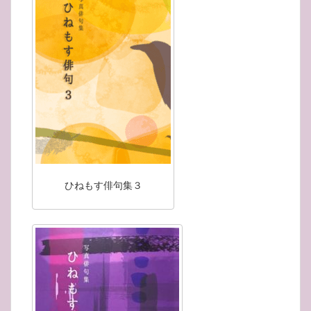
ひねもす俳句集３