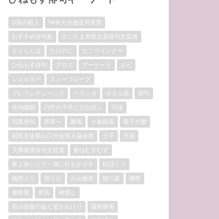
D坂の殺人
NHK大分放送局長賞
おすすめ俳句集
さいたま市民文芸俳句文芸賞
さくらんぼ
たけのこ
たこウインナー
ひねもす俳句
アロエ
アーケード
エビ
シェルター
スノーフレーク
プレプレチューンズ
ベランダ
ホタル袋
俳句
俳句講師
円空の千手に力山笑ふ
写俳
写真俳句
冥界へ
勝美
十条銀座
双子の嬰
国民文化祭山口大会俳人協会賞
土手
天国
天満書房俳句文芸賞
春はむずむず
春よ来いとて一斉に灯をかざす
松ぼくり
梅雨入り
滑り台
火山爆発
猫の墓
獺祭
獺祭賞
登高
神渡し
筍の首級の如く置かれけり
粟村勝美