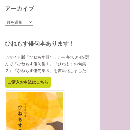
アーカイブ
ア
ー
カ
イ
ひねもす俳句本あります！
ブ
当サイト版「ひねもす俳句」から各100句を選
んで『ひねもす俳句集１』『ひねもす俳句集
２』『ひねもす俳句集３』を書籍化しました。
ご購入お申込はこちら