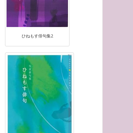
ひねもす俳句集2