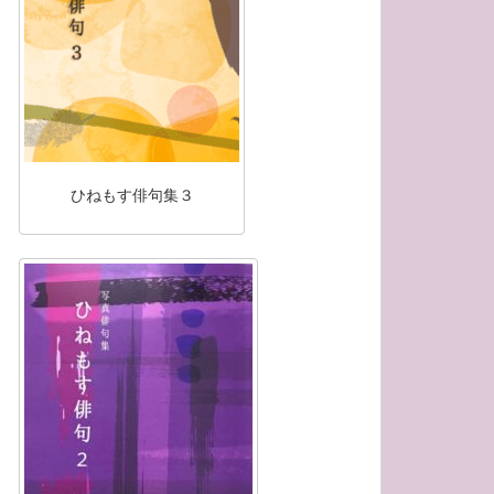
ひねもす俳句集３