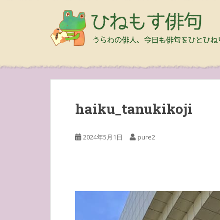
haiku_tanukikoji
2024年5月1日
pure2