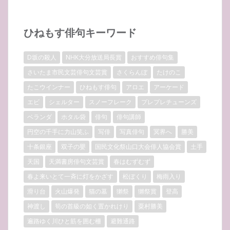
ひねもす俳句キーワード
D坂の殺人
NHK大分放送局長賞
おすすめ俳句集
さいたま市民文芸俳句文芸賞
さくらんぼ
たけのこ
たこウインナー
ひねもす俳句
アロエ
アーケード
エビ
シェルター
スノーフレーク
プレプレチューンズ
ベランダ
ホタル袋
俳句
俳句講師
円空の千手に力山笑ふ
写俳
写真俳句
冥界へ
勝美
十条銀座
双子の嬰
国民文化祭山口大会俳人協会賞
土手
天国
天満書房俳句文芸賞
春はむずむず
春よ来いとて一斉に灯をかざす
松ぼくり
梅雨入り
滑り台
火山爆発
猫の墓
獺祭
獺祭賞
登高
神渡し
筍の首級の如く置かれけり
粟村勝美
遍路ゆく川ひと筋を囲む柵
避難通路