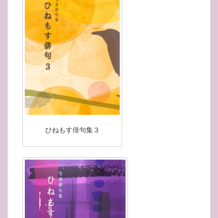
ひねもす俳句集３