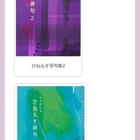
ひねもす俳句集2