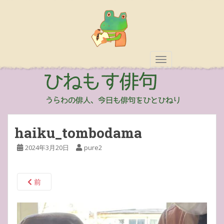
TOGGLE NAVIGAT
haiku_tombodama
2024年3月20日
pure2
前