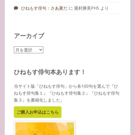
ひねもす俳句：さあ夏だ
に
粟村勝美PHS
より
アーカイブ
ア
ー
カ
イ
ひねもす俳句本あります！
ブ
当サイト版「ひねもす俳句」から各100句を選んで『ひ
ねもす俳句集１』『ひねもす俳句集２』『ひねもす俳句
集３』を書籍化しました。
ご購入お申込はこちら