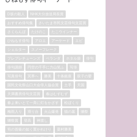
D坂の殺人
NHK大分放送局長賞
おすすめ俳句集
さいたま市民文芸俳句文芸賞
さくらんぼ
たけのこ
たこウインナー
ひねもす俳句
アロエ
アーケード
エビ
シェルター
スノーフレーク
プレプレチューンズ
ベランダ
ホタル袋
俳句
俳句講師
円空の千手に力山笑ふ
写俳
写真俳句
冥界へ
勝美
十条銀座
双子の嬰
国民文化祭山口大会俳人協会賞
土手
天国
天満書房俳句文芸賞
春はむずむず
春よ来いとて一斉に灯をかざす
松ぼくり
梅雨入り
滑り台
火山爆発
猫の墓
獺祭
獺祭賞
登高
神渡し
筍の首級の如く置かれけり
粟村勝美