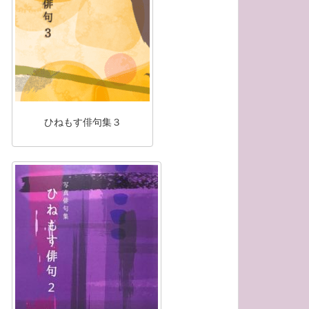
ひねもす俳句集３