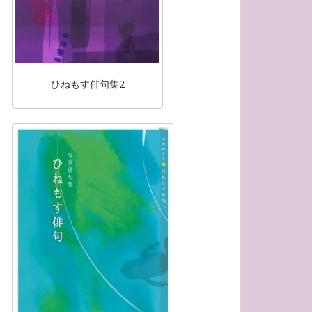
ひねもす俳句集2