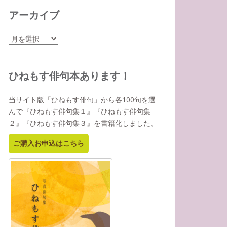
アーカイブ
ア
ー
カ
イ
ひねもす俳句本あります！
ブ
当サイト版「ひねもす俳句」から各100句を選
んで『ひねもす俳句集１』『ひねもす俳句集
２』『ひねもす俳句集３』を書籍化しました。
ご購入お申込はこちら