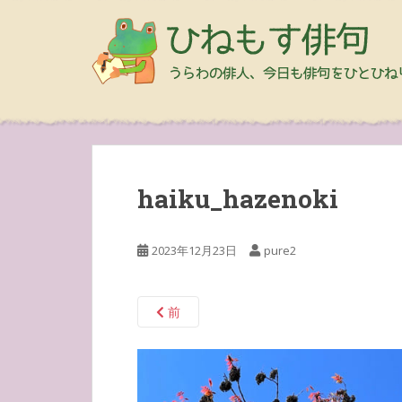
haiku_hazenoki
2023年12月23日
pure2
前