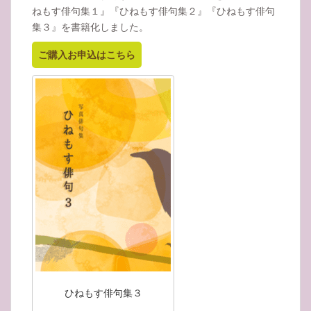
ねもす俳句集１』『ひねもす俳句集２』『ひねもす俳句
集３』を書籍化しました。
ご購入お申込はこちら
ひねもす俳句集３