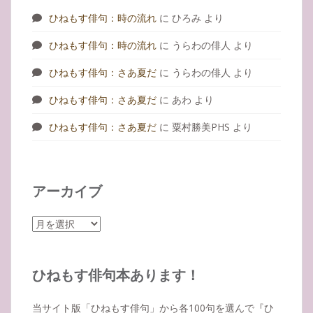
ひねもす俳句：時の流れ
に
ひろみ
より
ひねもす俳句：時の流れ
に
うらわの俳人
より
ひねもす俳句：さあ夏だ
に
うらわの俳人
より
ひねもす俳句：さあ夏だ
に
あわ
より
ひねもす俳句：さあ夏だ
に
粟村勝美PHS
より
アーカイブ
ア
ー
カ
イ
ひねもす俳句本あります！
ブ
当サイト版「ひねもす俳句」から各100句を選んで『ひ