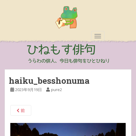
TOGGLE NAVIGAT
haiku_besshonuma
2023年9月19日
pure2
前