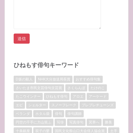
ひねもす俳句キーワード
D坂の殺人
NHK大分放送局長賞
おすすめ俳句集
さいたま市民文芸俳句文芸賞
さくらんぼ
たけのこ
たこウインナー
ひねもす俳句
アロエ
アーケード
エビ
シェルター
スノーフレーク
プレプレチューンズ
ベランダ
ホタル袋
俳句
俳句講師
円空の千手に力山笑ふ
写俳
写真俳句
冥界へ
勝美
十条銀座
双子の嬰
国民文化祭山口大会俳人協会賞
土手