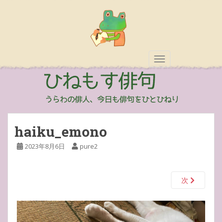
TOGGLE NAVIGAT
haiku_emono
2023年8月6日
pure2
次