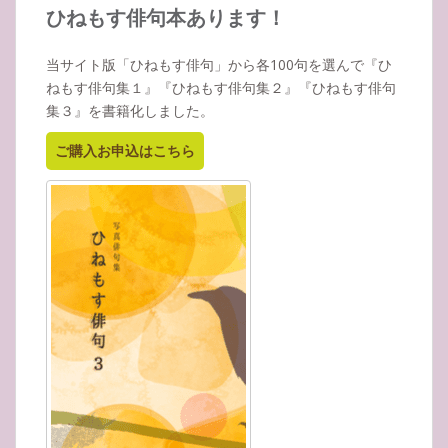
イ
ひねもす俳句本あります！
ブ
当サイト版「ひねもす俳句」から各100句を選んで『ひ
ねもす俳句集１』『ひねもす俳句集２』『ひねもす俳句
集３』を書籍化しました。
ご購入お申込はこちら