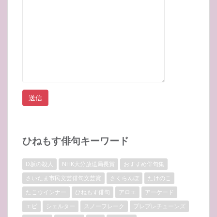
ひねもす俳句キーワード
D坂の殺人
NHK大分放送局長賞
おすすめ俳句集
さいたま市民文芸俳句文芸賞
さくらんぼ
たけのこ
たこウインナー
ひねもす俳句
アロエ
アーケード
エビ
シェルター
スノーフレーク
プレプレチューンズ