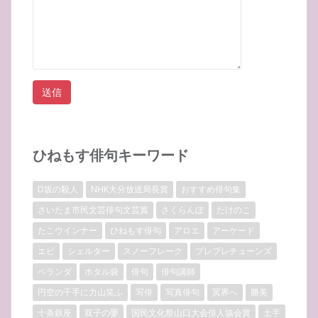
ひねもす俳句キーワード
D坂の殺人
NHK大分放送局長賞
おすすめ俳句集
さいたま市民文芸俳句文芸賞
さくらんぼ
たけのこ
たこウインナー
ひねもす俳句
アロエ
アーケード
エビ
シェルター
スノーフレーク
プレプレチューンズ
ベランダ
ホタル袋
俳句
俳句講師
円空の千手に力山笑ふ
写俳
写真俳句
冥界へ
勝美
十条銀座
双子の嬰
国民文化祭山口大会俳人協会賞
土手