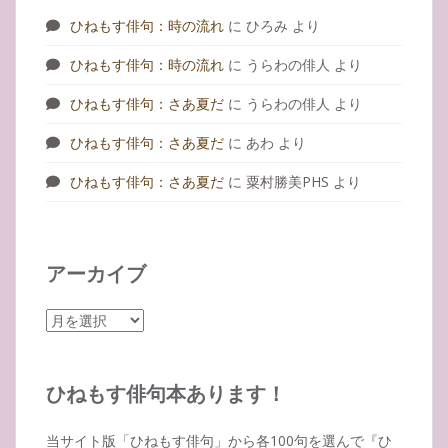
ひねもす俳句：時の流れ
に
ひろみ
より
ひねもす俳句：時の流れ
に
うらわの俳人
より
ひねもす俳句：さあ夏だ
に
うらわの俳人
より
ひねもす俳句：さあ夏だ
に
あわ
より
ひねもす俳句：さあ夏だ
に
粟村勝美PHS
より
アーカイブ
ア
ー
カ
イ
ひねもす俳句本あります！
ブ
当サイト版「ひねもす俳句」から各100句を選んで『ひ