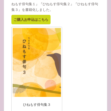
ねもす俳句集１』『ひねもす俳句集２』『ひねもす俳句
集３』を書籍化しました。
ご購入お申込はこちら
ひねもす俳句集３