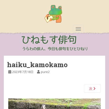
TOGGLE NAVIGAT
haiku_kamokamo
2023年7月18日
pure2
次