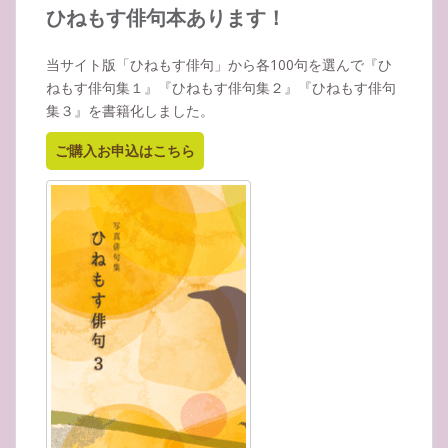
イ
ひねもす俳句本あります！
ブ
当サイト版「ひねもす俳句」から各100句を選んで『ひ
ねもす俳句集１』『ひねもす俳句集２』『ひねもす俳句
集３』を書籍化しました。
ご購入お申込はこちら