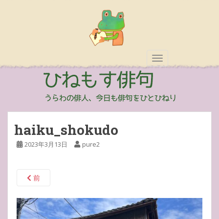
TOGGLE NAVIGAT
haiku_shokudo
2023年3月13日
pure2
前