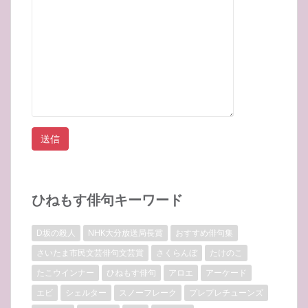
ひねもす俳句キーワード
D坂の殺人
NHK大分放送局長賞
おすすめ俳句集
さいたま市民文芸俳句文芸賞
さくらんぼ
たけのこ
たこウインナー
ひねもす俳句
アロエ
アーケード
エビ
シェルター
スノーフレーク
プレプレチューンズ