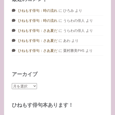
ひねもす俳句：時の流れ
に
ひろみ
より
ひねもす俳句：時の流れ
に
うらわの俳人
より
ひねもす俳句：さあ夏だ
に
うらわの俳人
より
ひねもす俳句：さあ夏だ
に
あわ
より
ひねもす俳句：さあ夏だ
に
粟村勝美PHS
より
アーカイブ
ア
ー
カ
イ
ひねもす俳句本あります！
ブ