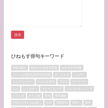
ひねもす俳句キーワード
D坂の殺人
NHK大分放送局長賞
おすすめ俳句集
さいたま市民文芸俳句文芸賞
さくらんぼ
たけのこ
たこウインナー
ひねもす俳句
アロエ
アーケード
エビ
シェルター
スノーフレーク
プレプレチューンズ
ベランダ
ホタル袋
俳句
俳句講師
円空の千手に力山笑ふ
写俳
写真俳句
冥界へ
勝美