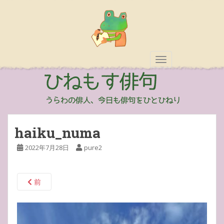
TOGGLE NAVIGAT
haiku_numa
2022年7月28日
pure2
前