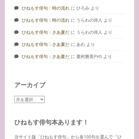
ひねもす俳句：時の流れ
に
ひろみ
より
ひねもす俳句：時の流れ
に
うらわの俳人
より
ひねもす俳句：さあ夏だ
に
うらわの俳人
より
ひねもす俳句：さあ夏だ
に
あわ
より
ひねもす俳句：さあ夏だ
に
粟村勝美PHS
より
アーカイブ
ア
ー
カ
イ
ひねもす俳句本あります！
ブ
当サイト版「ひねもす俳句」から各100句を選んで『ひ