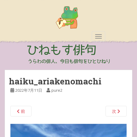
TOGGLE NAVIGAT
haiku_ariakenomachi
2022年7月11日
pure2
前
次