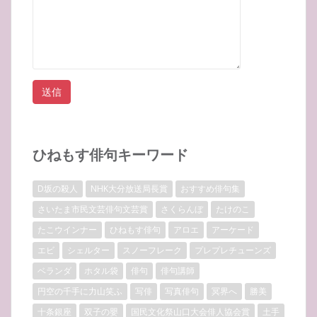
ひねもす俳句キーワード
D坂の殺人
NHK大分放送局長賞
おすすめ俳句集
さいたま市民文芸俳句文芸賞
さくらんぼ
たけのこ
たこウインナー
ひねもす俳句
アロエ
アーケード
エビ
シェルター
スノーフレーク
プレプレチューンズ
ベランダ
ホタル袋
俳句
俳句講師
円空の千手に力山笑ふ
写俳
写真俳句
冥界へ
勝美
十条銀座
双子の嬰
国民文化祭山口大会俳人協会賞
土手