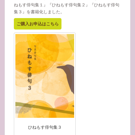
ねもす俳句集１』『ひねもす俳句集２』『ひねもす俳句
集３』を書籍化しました。
ご購入お申込はこちら
ひねもす俳句集３