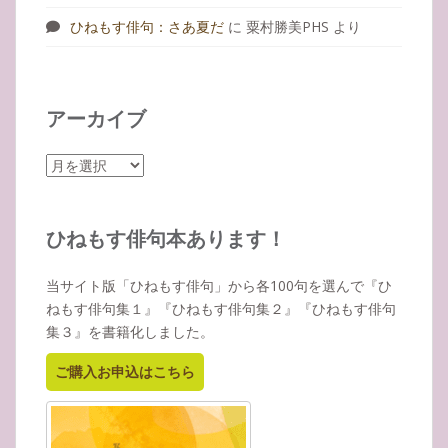
ひねもす俳句：さあ夏だ
に
粟村勝美PHS
より
アーカイブ
ア
ー
カ
イ
ひねもす俳句本あります！
ブ
当サイト版「ひねもす俳句」から各100句を選んで『ひ
ねもす俳句集１』『ひねもす俳句集２』『ひねもす俳句
集３』を書籍化しました。
ご購入お申込はこちら