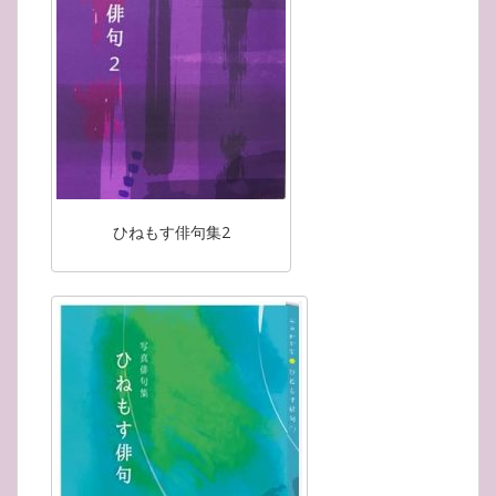
ひねもす俳句集2