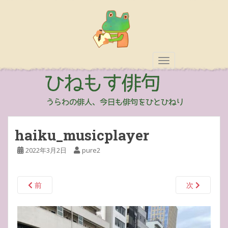
TOGGLE NAVIGAT
haiku_musicplayer
2022年3月2日
pure2
前
次