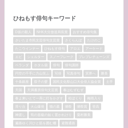
ひねもす俳句キーワード
D坂の殺人
NHK大分放送局長賞
おすすめ俳句集
さいたま市民文芸俳句文芸賞
さくらんぼ
たけのこ
たこウインナー
ひねもす俳句
アロエ
アーケード
エビ
シェルター
スノーフレーク
プレプレチューンズ
ベランダ
ホタル袋
俳句
俳句講師
円空の千手に力山笑ふ
写俳
写真俳句
冥界へ
勝美
十条銀座
双子の嬰
国民文化祭山口大会俳人協会賞
土手
天国
天満書房俳句文芸賞
春はむずむず
春よ来いとて一斉に灯をかざす
松ぼくり
梅雨入り
滑り台
火山爆発
猫の墓
獺祭
獺祭賞
登高
神渡し
筍の首級の如く置かれけり
粟村勝美
遍路ゆく川ひと筋を囲む柵
避難通路