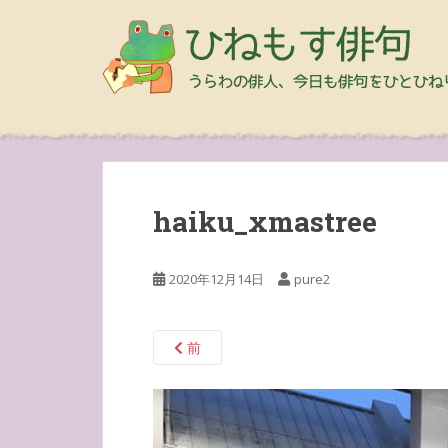
haiku_xmastree
2020年12月14日
pure2
前