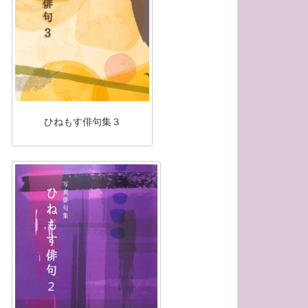
ひねもす俳句集３