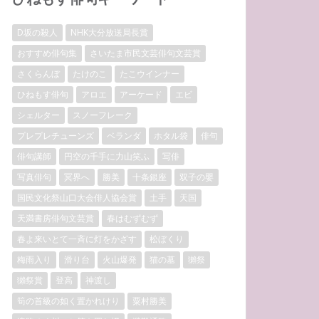
D坂の殺人
NHK大分放送局長賞
おすすめ俳句集
さいたま市民文芸俳句文芸賞
さくらんぼ
たけのこ
たこウインナー
ひねもす俳句
アロエ
アーケード
エビ
シェルター
スノーフレーク
プレプレチューンズ
ベランダ
ホタル袋
俳句
俳句講師
円空の千手に力山笑ふ
写俳
写真俳句
冥界へ
勝美
十条銀座
双子の嬰
国民文化祭山口大会俳人協会賞
土手
天国
天満書房俳句文芸賞
春はむずむず
春よ来いとて一斉に灯をかざす
松ぼくり
梅雨入り
滑り台
火山爆発
猫の墓
獺祭
獺祭賞
登高
神渡し
筍の首級の如く置かれけり
粟村勝美