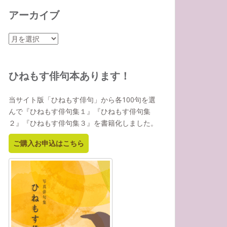
アーカイブ
ア
ー
カ
イ
ひねもす俳句本あります！
ブ
当サイト版「ひねもす俳句」から各100句を選
んで『ひねもす俳句集１』『ひねもす俳句集
２』『ひねもす俳句集３』を書籍化しました。
ご購入お申込はこちら