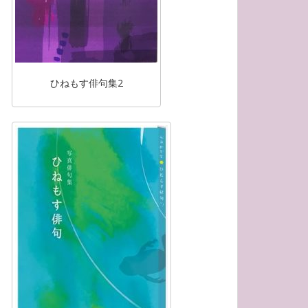
ひねもす俳句集2