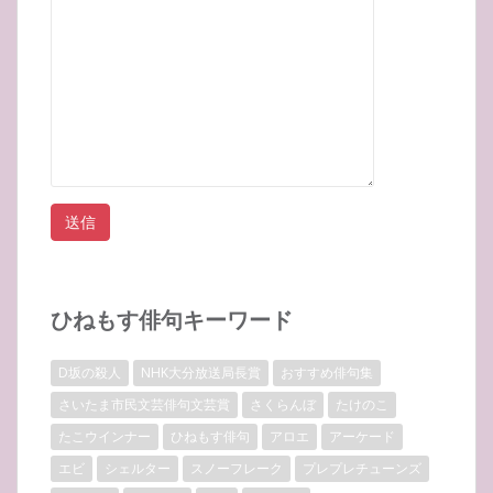
ひねもす俳句キーワード
D坂の殺人
NHK大分放送局長賞
おすすめ俳句集
さいたま市民文芸俳句文芸賞
さくらんぼ
たけのこ
たこウインナー
ひねもす俳句
アロエ
アーケード
エビ
シェルター
スノーフレーク
プレプレチューンズ