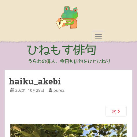
TOGGLE NAVIGAT
haiku_akebi
2020年10月28日
pure2
次