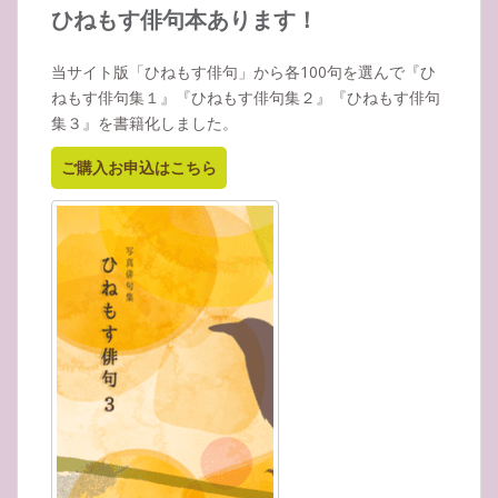
イ
ひねもす俳句本あります！
ブ
当サイト版「ひねもす俳句」から各100句を選んで『ひ
ねもす俳句集１』『ひねもす俳句集２』『ひねもす俳句
集３』を書籍化しました。
ご購入お申込はこちら