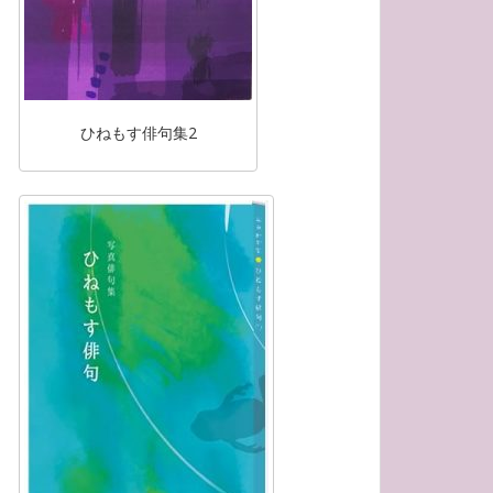
ひねもす俳句集2