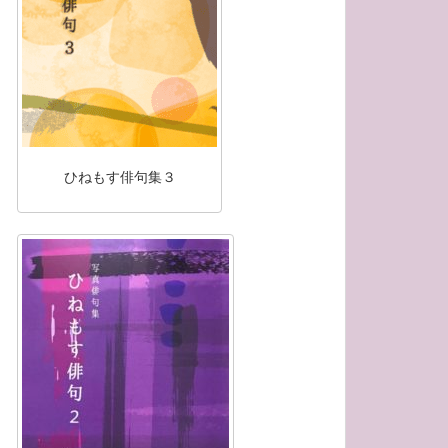
ひねもす俳句集３