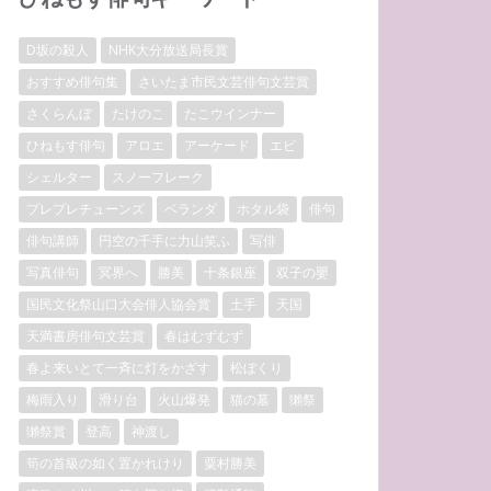
D坂の殺人
NHK大分放送局長賞
おすすめ俳句集
さいたま市民文芸俳句文芸賞
さくらんぼ
たけのこ
たこウインナー
ひねもす俳句
アロエ
アーケード
エビ
シェルター
スノーフレーク
プレプレチューンズ
ベランダ
ホタル袋
俳句
俳句講師
円空の千手に力山笑ふ
写俳
写真俳句
冥界へ
勝美
十条銀座
双子の嬰
国民文化祭山口大会俳人協会賞
土手
天国
天満書房俳句文芸賞
春はむずむず
春よ来いとて一斉に灯をかざす
松ぼくり
梅雨入り
滑り台
火山爆発
猫の墓
獺祭
獺祭賞
登高
神渡し
筍の首級の如く置かれけり
粟村勝美