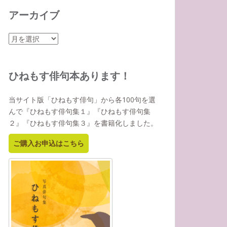
アーカイブ
ア
ー
カ
イ
ひねもす俳句本あります！
ブ
当サイト版「ひねもす俳句」から各100句を選
んで『ひねもす俳句集１』『ひねもす俳句集
２』『ひねもす俳句集３』を書籍化しました。
ご購入お申込はこちら