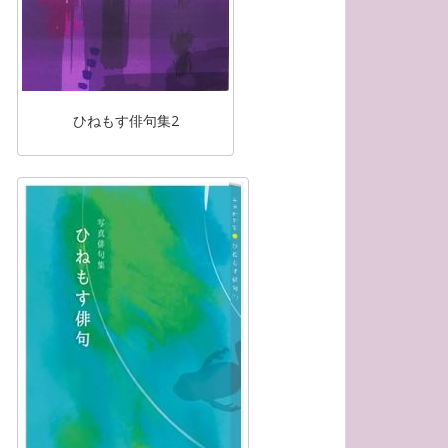
ひねもす俳句集2