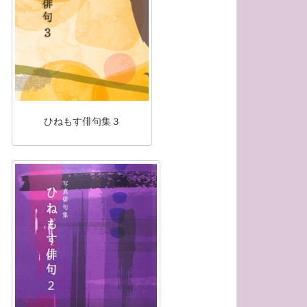
ひねもす俳句集３