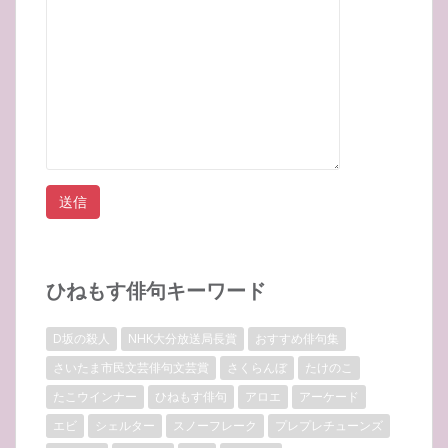
ひねもす俳句キーワード
D坂の殺人
NHK大分放送局長賞
おすすめ俳句集
さいたま市民文芸俳句文芸賞
さくらんぼ
たけのこ
たこウインナー
ひねもす俳句
アロエ
アーケード
エビ
シェルター
スノーフレーク
プレプレチューンズ