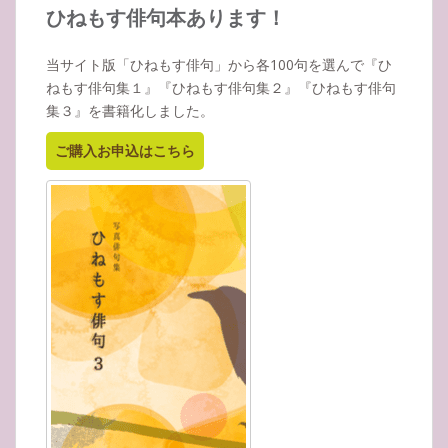
イ
ひねもす俳句本あります！
ブ
当サイト版「ひねもす俳句」から各100句を選んで『ひ
ねもす俳句集１』『ひねもす俳句集２』『ひねもす俳句
集３』を書籍化しました。
ご購入お申込はこちら