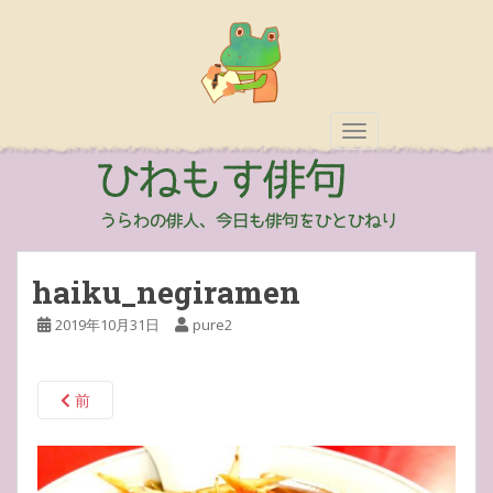
TOGGLE NAVIGAT
haiku_negiramen
2019年10月31日
pure2
前