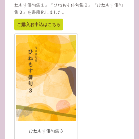
ねもす俳句集１』『ひねもす俳句集２』『ひねもす俳句
集３』を書籍化しました。
ご購入お申込はこちら
ひねもす俳句集３