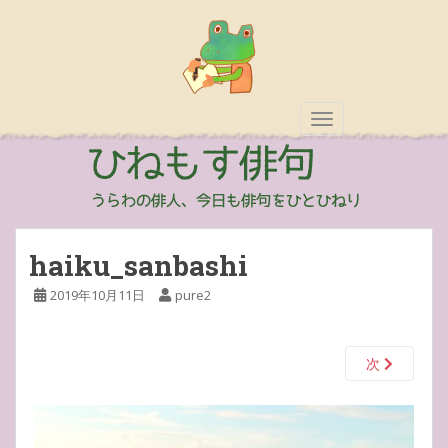
TOGGLE NAVIGAT
haiku_sanbashi
2019年10月11日
pure2
次