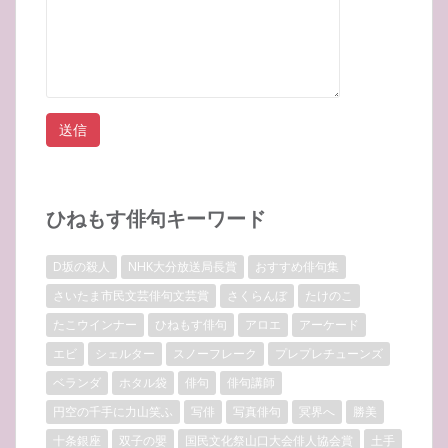
ひねもす俳句キーワード
D坂の殺人
NHK大分放送局長賞
おすすめ俳句集
さいたま市民文芸俳句文芸賞
さくらんぼ
たけのこ
たこウインナー
ひねもす俳句
アロエ
アーケード
エビ
シェルター
スノーフレーク
プレプレチューンズ
ベランダ
ホタル袋
俳句
俳句講師
円空の千手に力山笑ふ
写俳
写真俳句
冥界へ
勝美
十条銀座
双子の嬰
国民文化祭山口大会俳人協会賞
土手