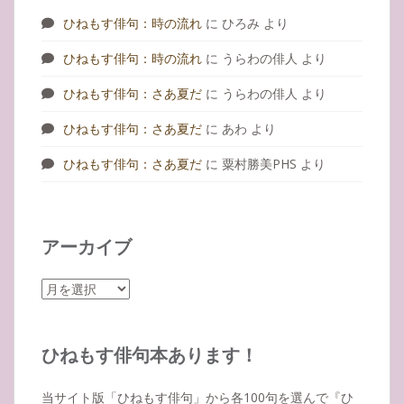
ひねもす俳句：時の流れ
に
ひろみ
より
ひねもす俳句：時の流れ
に
うらわの俳人
より
ひねもす俳句：さあ夏だ
に
うらわの俳人
より
ひねもす俳句：さあ夏だ
に
あわ
より
ひねもす俳句：さあ夏だ
に
粟村勝美PHS
より
アーカイブ
ア
ー
カ
イ
ひねもす俳句本あります！
ブ
当サイト版「ひねもす俳句」から各100句を選んで『ひ